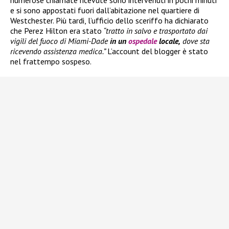
numerose chiamate ricevute sono intervenuti in pochi minuti
e si sono appostati fuori dall’abitazione nel quartiere di
Westchester. Più tardi, l’ufficio dello sceriffo ha dichiarato
che Perez Hilton era stato
“tratto in salvo e trasportato dai
vigili del fuoco di Miami-Dade
in un
ospedale
locale,
dove sta
ricevendo assistenza medica.”
L’account del blogger è stato
nel frattempo sospeso.