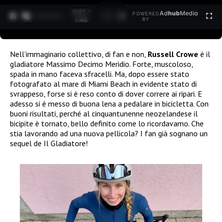
0:28 /
Ad
hub
Media
POWERED
1
/
2
1:40
BY
Nell’immaginario collettivo, di fan e non,
Russell Crowe
è il
gladiatore Massimo Decimo Meridio. Forte, muscoloso,
spada in mano faceva sfracelli. Ma, dopo essere stato
fotografato al mare di Miami Beach in evidente stato di
svrappeso, forse si è reso conto di dover correre ai ripari. E
adesso si è messo di buona lena a pedalare in bicicletta. Con
buoni risultati, perché al cinquantunenne neozelandese il
bicipite è tornato, bello definito come lo ricordavamo. Che
stia lavorando ad una nuova pellicola? I fan già sognano un
sequel de Il Gladiatore!