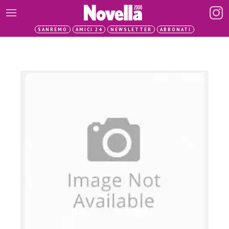
SANREMO
AMICI 24
NEWSLETTER
ABBONATI