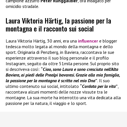
campione azzurro
Peter Runggaldier
, ora indagato per
omicidio stradale.
Laura Viktoria Härtig, la passione per la
montagna e il racconto sui social
Laura Viktoria Härtig, 30 anni, era una
influencer
e blogger
tedesca molto legata al mondo della montagna e dello
sport. Originaria di Penzberg, in Baviera, raccontava le sue
esperienze attraverso il suo blog personale e il profilo
Instagram, seguito da oltre 51mila persone. Sul proprio sito
si descriveva così:
“
Ciao, sono Laura e sono cresciuta nell’Alta
Baviera, ai piedi delle Prealpi bavaresi. Grazie alla mia famiglia,
la passione per la montagna è scritta nel mio Dna
”
. Il suo
ultimo contenuto sui social, intitolato
“
Cordata per la vita
”
,
raccontava alcuni momenti delle nozze vissute tra le
montagne. La sua morte ha interrotto una vita dedicata alla
passione per la natura, il viaggio e lo sport.