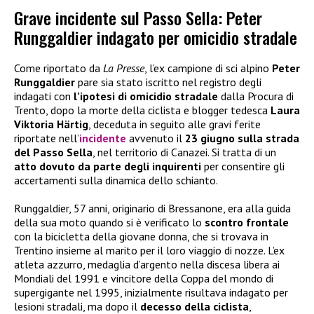
Grave incidente sul Passo Sella: Peter
Runggaldier indagato per omicidio stradale
Come riportato da
La Presse
, l’ex campione di sci alpino
Peter
Runggaldier
pare sia stato iscritto nel registro degli
indagati con
l’ipotesi di omicidio stradale
dalla Procura di
Trento, dopo la morte della ciclista e blogger tedesca
Laura
Viktoria Härtig
, deceduta in seguito alle gravi ferite
riportate nell’
incidente
avvenuto il
23 giugno sulla strada
del Passo Sella
, nel territorio di Canazei. Si tratta di un
atto dovuto da parte degli inquirenti
per consentire gli
accertamenti sulla dinamica dello schianto.
Runggaldier, 57 anni, originario di Bressanone, era alla guida
della sua moto quando si è verificato lo
scontro frontale
con la bicicletta della giovane donna, che si trovava in
Trentino insieme al marito per il loro viaggio di nozze. L’ex
atleta azzurro, medaglia d’argento nella discesa libera ai
Mondiali del 1991 e vincitore della Coppa del mondo di
supergigante nel 1995, inizialmente risultava indagato per
lesioni stradali, ma dopo il
decesso della ciclista
,