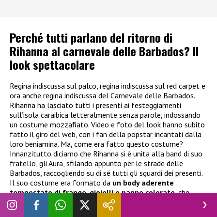
Perché tutti parlano del ritorno di
Rihanna al carnevale delle Barbados? Il
look spettacolare
Regina indiscussa sul palco, regina indiscussa sul red carpet e
ora anche regina indiscussa del Carnevale delle Barbados.
Rihanna ha lasciato tutti i presenti ai festeggiamenti
sull’isola caraibica letteralmente senza parole, indossando
un costume mozzafiato. Video e foto del look hanno subito
fatto il giro del web, con i fan della popstar incantati dalla
loro beniamina. Ma, come era fatto questo costume?
Innanzitutto diciamo che Rihanna si è unita alla band di suo
fratello, gli Aura, sfilando appunto per le strade delle
Barbados, raccogliendo su di sé tutti gli sguardi dei presenti.
Il suo costume era formato da
un body aderente
tempestato di frange, gioielli e nappe colorate
, che
lasciava intravedere la pelle. A rendere l’abito ancora più
spettacolare, un imponente copricapo ricoperto di brillantini