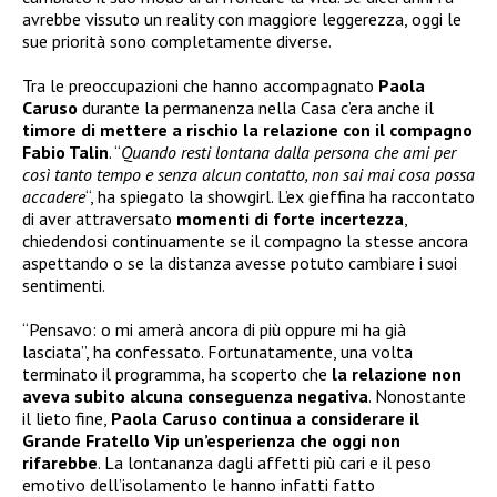
avrebbe vissuto un reality con maggiore leggerezza, oggi le
sue priorità sono completamente diverse.
Tra le preoccupazioni che hanno accompagnato
Paola
Caruso
durante la permanenza nella Casa c’era anche il
timore di mettere a rischio la relazione con il compagno
Fabio Talin
. “
Quando resti lontana dalla persona che ami per
così tanto tempo e senza alcun contatto, non sai mai cosa possa
accadere
“, ha spiegato la showgirl. L’ex gieffina ha raccontato
di aver attraversato
momenti di forte incertezza
,
chiedendosi continuamente se il compagno la stesse ancora
aspettando o se la distanza avesse potuto cambiare i suoi
sentimenti.
“Pensavo: o mi amerà ancora di più oppure mi ha già
lasciata”, ha confessato. Fortunatamente, una volta
terminato il programma, ha scoperto che
la relazione non
aveva subito alcuna conseguenza negativa
. Nonostante
il lieto fine,
Paola Caruso continua a considerare il
Grande Fratello Vip un’esperienza che oggi non
rifarebbe
. La lontananza dagli affetti più cari e il peso
emotivo dell’isolamento le hanno infatti fatto