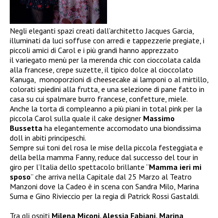
Negli eleganti spazi creati dall’architetto Jacques Garcia,
illuminati da luci soffuse con arredi e tappezzerie pregiate, i
piccoli amici di Carol e i più grandi hanno apprezzato
il variegato menù per la merenda chic con cioccolata calda
alla francese, crepe suzette, il tipico dolce al cioccolato
Kanuga, monoporzioni di cheesecake ai lamponi o al mirtillo,
colorati spiedini alla frutta, e una selezione di pane fatto in
casa su cui spalmare burro francese, confetture, miele.
Anche la torta di compleanno a più piani in total pink per la
piccola Carol sulla quale il cake designer
Massimo
Bussetta
ha elegantemente accomodato una biondissima
doll in abiti principeschi.
Sempre sui toni del rosa le mise della piccola festeggiata e
della bella mamma Fanny, reduce dal successo del tour in
giro per l’Italia dello spettacolo brillante “
Mamma ieri mi
sposo
” che arriva nella Capitale dal 25 Marzo al Teatro
Manzoni dove la Cadeo è in scena con Sandra Milo, Marina
Suma e Gino Rivieccio per la regia di Patrick Rossi Gastaldi.
Tra gli ospiti
Milena Miconi, Alessia Fabiani,
Marina