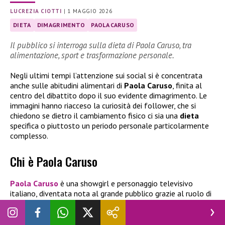
LUCREZIA CIOTTI
|
1 MAGGIO 2026
DIETA
DIMAGRIMENTO
PAOLA CARUSO
Il pubblico si interroga sulla dieta di Paola Caruso, tra
alimentazione, sport e trasformazione personale.
Negli ultimi tempi l’attenzione sui social si è concentrata
anche sulle abitudini alimentari di
Paola Caruso
, finita al
centro del dibattito dopo il suo evidente dimagrimento. Le
immagini hanno riacceso la curiosità dei follower, che si
chiedono se dietro il cambiamento fisico ci sia una
dieta
specifica o piuttosto un periodo personale particolarmente
complesso.
Chi è Paola Caruso
Paola Caruso
è una showgirl e personaggio televisivo
italiano, diventata nota al grande pubblico grazie al ruolo di
“Bonas” nel
programma
Avanti un altro!
condotto da Paolo
Bonolis.
Nata nel 1985 a Catanzaro
, ha iniziato il suo
percorso nel mondo dello spettacolo giovanissima,