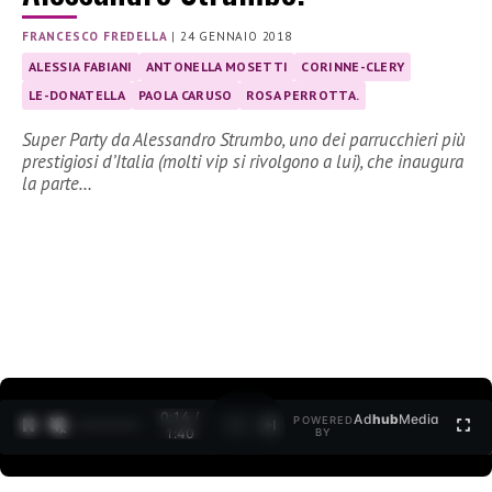
FRANCESCO FREDELLA
|
24 GENNAIO 2018
ALESSIA FABIANI
ANTONELLA MOSETTI
CORINNE-CLERY
LE-DONATELLA
PAOLA CARUSO
ROSA PERROTTA.
Super Party da Alessandro Strumbo, uno dei parrucchieri più
prestigiosi d’Italia (molti vip si rivolgono a lui), che inaugura
la parte…
0:15 /
Ad
hub
Media
POWERED
1
/
2
1:40
BY