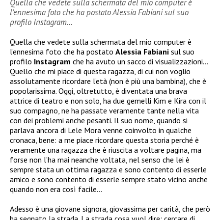
Quella che vedete sulla schermata del mio computer è
l’ennesima foto che ha postato Alessia Fabiani sul suo
profilo Instagram…
Quella che vedete sulla schermata del mio computer è
l’ennesima foto che ha postato
Alessia Fabiani
sul suo
profilo
Instagram
che ha avuto un sacco di visualizzazioni…
Quello che mi piace di questa ragazza, di cui non voglio
assolutamente ricordare l’età (non è più una bambina), che è
popolarissima. Oggi, oltretutto, è diventata una brava
attrice di teatro e non solo, ha due gemelli Kim e Kira con il
suo compagno, ne ha passate veramente tante nella vita
con dei problemi anche pesanti. Il suo nome, quando si
parlava ancora di Lele Mora venne coinvolto in qualche
cronaca, bene: a me piace ricordare questa storia perché è
veramente una ragazza che è riuscita a voltare pagina, ma
forse non l’ha mai neanche voltata, nel senso che lei è
sempre stata un ottima ragazza e sono contento di esserle
amico e sono contento di esserle sempre stato vicino anche
quando non era così facile…
Adesso è una giovane signora, giovassima per carità, che però
ha segnato la strada. La strada cosa vuol dire: cercare di