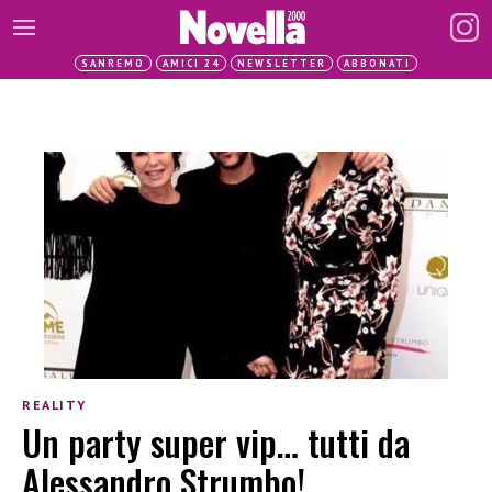
SANREMO
AMICI 24
NEWSLETTER
ABBONATI
REALITY
Un party super vip… tutti da
Alessandro Strumbo!