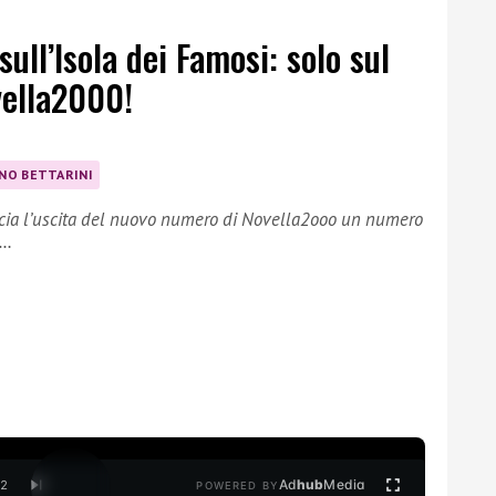
ull’Isola dei Famosi: solo sul
ella2000!
NO BETTARINI
ncia l’uscita del nuovo numero di Novella2ooo un numero
p…
Ad
hub
Media
/
2
POWERED BY