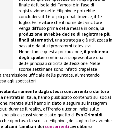
finale dell’Isola dei Famosi è in fase di
registrazione nelle Filippine e potrebbe
concludersi il 16 o, più probabilmente, il 17
luglio. Per evitare che il nome del vincitore
venga diffuso prima della messa in onda,
la
produzione avrebbe deciso di registrare più
finali alternativi
, una strategia già utilizzata in
passato da altri programmi televisivi.
Nonostante questa precauzione,
il problema
degli spoiler
continua a rappresentare una
delle principali criticità dell’edizione. Nelle
scorse settimane sono infatti trapelate
 trasmissione ufficiale delle puntate, alimentando
esa agli spettatori.
involontariamente dagli stessi concorrenti o dai loro
ta rientrati in Italia, hanno pubblicato contenuti sui social
ione, mentre altri hanno iniziato a seguire su Instagram
ti durante il reality, offrendo ulteriori indizi sullo
sodi più discussi viene citato quello di
Eva Grimaldi
,
 che riportava la scritta “Filippine”, dettaglio che avrebbe
e alcuni familiari dei
concorrenti
avrebbero