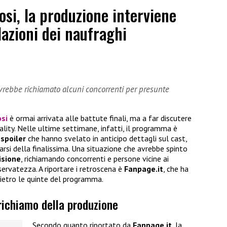
osi, la produzione interviene
lazioni dei naufraghi
vrebbe richiamato alcuni concorrenti per presunte
osi
è ormai arrivata alle battute finali, ma a far discutere
lity. Nelle ultime settimane, infatti, il programma è
 spoiler
che hanno svelato in anticipo dettagli sul cast,
narsi della finalissima. Una situazione che avrebbe spinto
isione
, richiamando concorrenti e persone vicine ai
iservatezza. A riportare i retroscena è
Fanpage.it
, che ha
ietro le quinte del programma.
 richiamo della produzione
Secondo quanto riportato da
Fanpage.it
, la