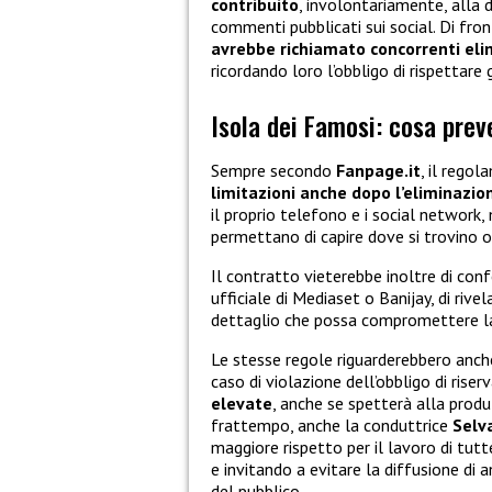
contribuito
, involontariamente, alla 
commenti pubblicati sui social. Di front
avrebbe richiamato concorrenti elim
ricordando loro l’obbligo di rispettare 
Isola dei Famosi: cosa prev
Sempre secondo
Fanpage.it
, il regol
limitazioni anche dopo l’eliminazion
il proprio telefono e i social network
permettano di capire dove si trovino o
Il contratto vieterebbe inoltre di conf
ufficiale di Mediaset o Banijay, di rive
dettaglio che possa compromettere la
Le stesse regole riguarderebbero anc
caso di violazione dell’obbligo di ris
elevate
, anche se spetterà alla produ
frattempo, anche la conduttrice
Selv
maggiore rispetto per il lavoro di tut
e invitando a evitare la diffusione di 
del pubblico.