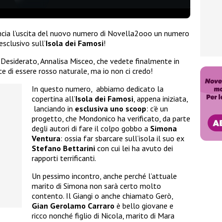
uncia l’uscita del nuovo numero di Novella2ooo un numero
esclusivo sull’
Isola dei Famosi
!
 Desiderato, Annalisa Misceo, che vedete finalmente in
e di essere rosso naturale, ma io non ci credo!
In questo numero, abbiamo dedicato la
copertina all’
Isola dei Famosi
, appena iniziata,
lanciando in
esclusiva uno scoop
: c’è un
progetto, che Mondonico ha verificato, da parte
degli autori di fare il colpo gobbo a
Simona
Ventura
: ossia far sbarcare sull’isola il suo ex
Stefano Bettarini
con cui lei ha avuto dei
rapporti terrificanti.
Un pessimo incontro, anche perché l’attuale
marito di Simona non sarà certo molto
contento. Il Giangi o anche chiamato Gerò,
Gian Gerolamo Carraro
è bello giovane e
ricco nonché figlio di Nicola, marito di Mara