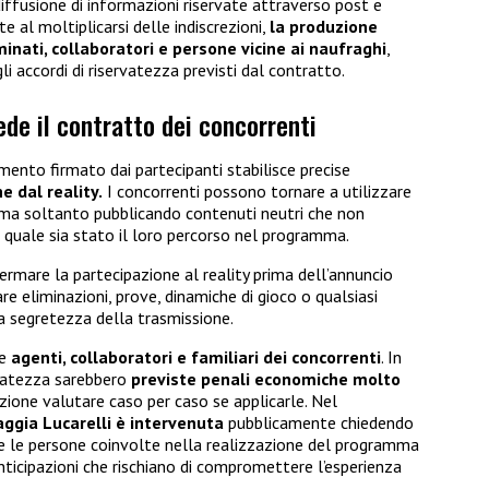
diffusione di informazioni riservate attraverso post e
e al moltiplicarsi delle indiscrezioni,
la produzione
inati, collaboratori e persone vicine ai naufraghi
,
gli accordi di riservatezza previsti dal contratto.
ede il contratto dei concorrenti
amento firmato dai partecipanti stabilisce precise
e dal reality.
I concorrenti possono tornare a utilizzare
, ma soltanto pubblicando contenuti neutri che non
 quale sia stato il loro percorso nel programma.
ermare la partecipazione al reality prima dell’annuncio
lare eliminazioni, prove, dinamiche di gioco o qualsiasi
 segretezza della trasmissione.
he
agenti, collaboratori e familiari dei concorrenti
. In
ervatezza sarebbero
previste penali economiche molto
zione valutare caso per caso se applicarle. Nel
aggia Lucarelli è intervenuta
pubblicamente chiedendo
te le persone coinvolte nella realizzazione del programma
anticipazioni che rischiano di compromettere l’esperienza