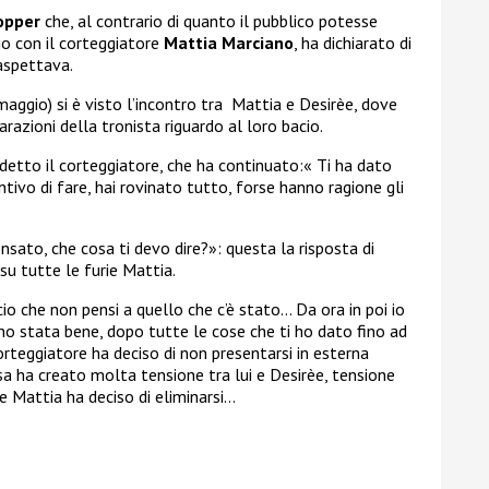
opper
che, al contrario di quanto il pubblico potesse
io con il corteggiatore
Mattia Marciano
, ha dichiarato di
aspettava.
aggio) si è visto l’incontro tra
Mattia e Desirèe, dove
razioni della tronista riguardo al loro bacio.
ha detto il corteggiatore, che ha continuato:« Ti ha dato
tivo di fare, hai rovinato tutto, forse hanno ragione gli
nsato, che cosa ti devo dire?»: questa la risposta di
su tutte le furie Mattia.
io che non pensi a quello che c’è stato… Da ora in poi io
no stata bene, dopo tutte le cose che ti ho dato fino ad
orteggiatore ha deciso di non presentarsi in esterna
a ha creato molta tensione tra lui e Desirèe, tensione
e Mattia ha deciso di eliminarsi…