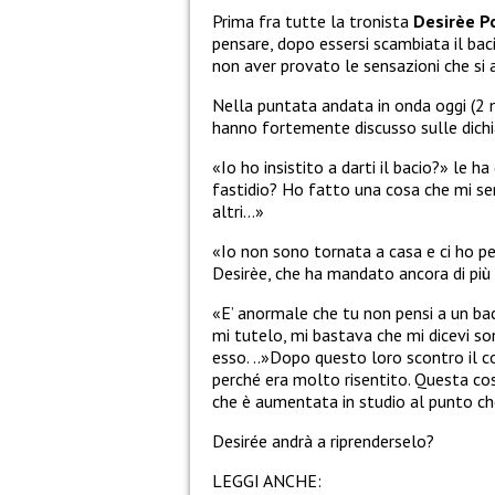
Prima fra tutte la tronista
Desirèe P
pensare, dopo essersi scambiata il bac
non aver provato le sensazioni che si 
Nella puntata andata in onda oggi (2 m
hanno fortemente discusso sulle dichia
«Io ho insistito a darti il bacio?» le 
fastidio? Ho fatto una cosa che mi sen
altri…»
«Io non sono tornata a casa e ci ho pe
Desirèe, che ha mandato ancora di più 
«E’ anormale che tu non pensi a un bac
mi tutelo, mi bastava che mi dicevi so
esso. ..»Dopo questo loro scontro il c
perché era molto risentito. Questa cos
che è aumentata in studio al punto ch
Desirée andrà a riprenderselo?
LEGGI ANCHE: