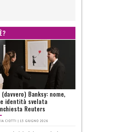
 È?
è (davvero) Banksy: nome,
 e identità svelata
’inchiesta Reuters
IA CIOTTI | 13 GIUGNO 2026