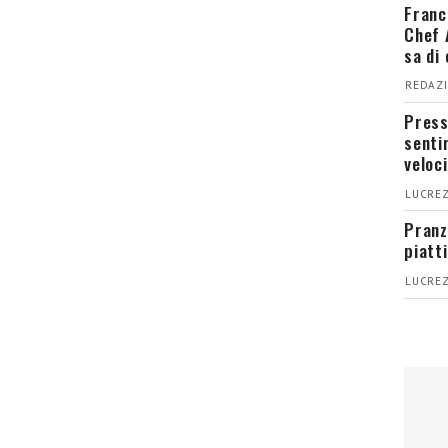
Franc
Chef 
sa di
REDAZI
Press
senti
veloci
LUCREZ
Pranz
piatt
LUCREZ