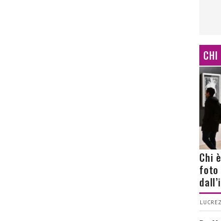
CHI
Chi 
foto
dall
LUCREZ