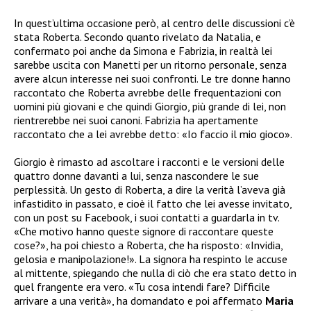
In quest’ultima occasione però, al centro delle discussioni c’è
stata Roberta. Secondo quanto rivelato da Natalia, e
confermato poi anche da Simona e Fabrizia, in realtà lei
sarebbe uscita con Manetti per un ritorno personale, senza
avere alcun interesse nei suoi confronti. Le tre donne hanno
raccontato che Roberta avrebbe delle frequentazioni con
uomini più giovani e che quindi Giorgio, più grande di lei, non
rientrerebbe nei suoi canoni. Fabrizia ha apertamente
raccontato che a lei avrebbe detto: «Io faccio il mio gioco».
Giorgio è rimasto ad ascoltare i racconti e le versioni delle
quattro donne davanti a lui, senza nascondere le sue
perplessità. Un gesto di Roberta, a dire la verità l’aveva già
infastidito in passato, e cioè il fatto che lei avesse invitato,
con un post su Facebook, i suoi contatti a guardarla in tv.
«Che motivo hanno queste signore di raccontare queste
cose?», ha poi chiesto a Roberta, che ha risposto: «Invidia,
gelosia e manipolazione!». La signora ha respinto le accuse
al mittente, spiegando che nulla di ciò che era stato detto in
quel frangente era vero. «Tu cosa intendi fare? Difficile
arrivare a una verità», ha domandato e poi affermato
Maria