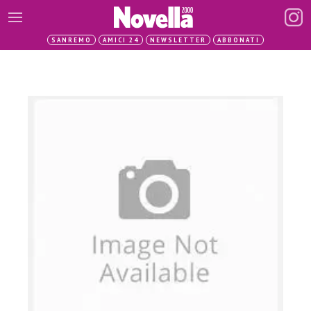
SANREMO
AMICI 24
NEWSLETTER
ABBONATI