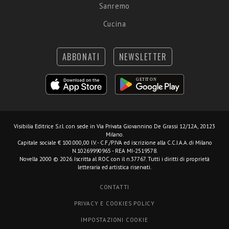
Sanremo
Cucina
ABBONATI
NEWSLETTER
Visibilia Editrice S.r.l.
con sede in Via Privata Giovannino De Grassi 12/12A, 20123
Milano.
Capitale sociale € 100.000,00 I.V. - C.F./P.IVA ed iscrizione alla C.C.I.A.A. di Milano
N.10269990965 - REA MI-2519578.
Novella 2000 © 2026. Iscritta al ROC con il n.37767. Tutti i diritti di proprietà
letteraria ed artistica riservati.
CONTATTI
PRIVACY E COOKIES POLICY
IMPOSTAZIONI COOKIE