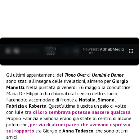
0:27 /
Ad
hub
Media
POWERED
1
/
2
3:35
BY
Gli ultimi appuntamenti del
Trono Over
di
Uomini e Donne
sono stati all’insegna delle rivelazioni, almeno per
Giorgio
Manetti
. Nella puntata di venerdì 26 maggio la conduttrice
Maria De Filippi lo ha chiamato al centro dello studio,
facendolo accomodare di fronte a
Natalia
,
Simona
,
Fabrizia
e
Roberta
. Quest’ultima è uscita un paio di volte
con lui e
tra di loro sembrava potesse nascere qualcosa
.
Proprio Fabrizia e Simona erano già state al centro di alcune
polemiche,
per via di alcuni pareri che avevano espresso
sul rapporto
tra Giorgio e
Anna Tedesco
, che sono ottimi
amici.