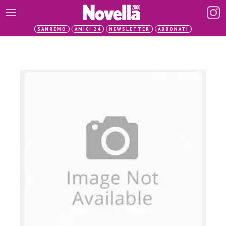
SANREMO
AMICI 24
NEWSLETTER
ABBONATI