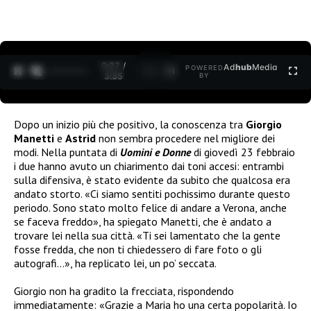
0:27 /
Ad
hub
Media
POWERED
1
/
2
3:35
BY
Dopo un inizio più che positivo, la conoscenza tra
Giorgio
Manetti
e
Astrid
non sembra procedere nel migliore dei
modi. Nella puntata di
Uomini e Donne
di giovedì 23 febbraio
i due hanno avuto un chiarimento dai toni accesi: entrambi
sulla difensiva, è stato evidente da subito che qualcosa era
andato storto. «Ci siamo sentiti pochissimo durante questo
periodo. Sono stato molto felice di andare a Verona, anche
se faceva freddo», ha spiegato Manetti, che è andato a
trovare lei nella sua città. «Ti sei lamentato che la gente
fosse fredda, che non ti chiedessero di fare foto o gli
autografi…», ha replicato lei, un po’ seccata.
Giorgio non ha gradito la frecciata, rispondendo
immediatamente: «Grazie a Maria ho una certa popolarità. Io