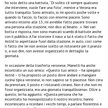
ho solo detto una battuta, “Di solito c’è sempre qualcuno
che interviene, vuole fare una foto”, mentre a Verona era
tutto tranquillo. Sono arrivato, io mi sposto poche volte e
quando lo faccio, lo faccio con enorme piacere. Sono
arrivato intorno alle 13, mi avrebbe fatto piacere trovare
una persona alla stazione, non dico al binario…». Nei vari
botta e risposta, non sono mancati scambi di battute anche
con il pubblico. A far storcere il naso a lui è stato il fatto che
Astrid lo aspettasse fuori dalla stazione, in auto, così come
il fatto che lei non avesse scelto un ristorante per il pranzo
o, a suo dire, non avesse organizzato in dettaglio la
giornata.
In occasione della trasferta veronese, Manetti ha anche
incontrato un suo amico: «Questo tuo amico – ha spiegato
Astrid – ti ha proposto un posto dove andare a mangiare
cucina tipica veronese, io non sapevo se ti piacesse. Non c’era
da prenotare, il posto e i ristoranti c’erano. Non è che non mi
fossi organizzata, era una giornata tranquillissima». Oltre a
questo, lei ha aggiunto: «Questa persona che ha
incontrato ha monopolizzato il nostro incontro, hanno
incominciato a ricordare i vecchi tempi, a parlare fiorentino e