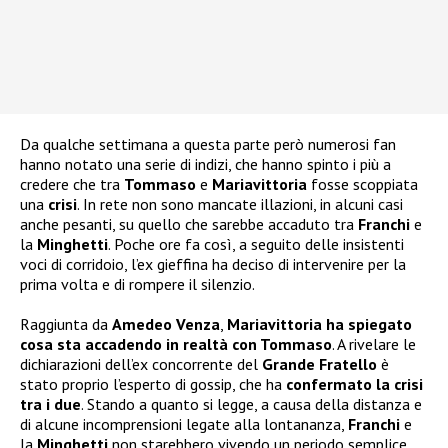
Da qualche settimana a questa parte però numerosi fan
hanno notato una serie di indizi, che hanno spinto i più a
credere che tra
Tommaso
e
Mariavittoria
fosse scoppiata
una
crisi
. In rete non sono mancate illazioni, in alcuni casi
anche pesanti, su quello che sarebbe accaduto tra
Franchi
e
la
Minghetti
. Poche ore fa così, a seguito delle insistenti
voci di corridoio, l’ex gieffina ha deciso di intervenire per la
prima volta e di rompere il silenzio.
Raggiunta da
Amedeo Venza
,
Mariavittoria ha spiegato
cosa sta accadendo in realtà con Tommaso
. A rivelare le
dichiarazioni dell’ex concorrente del
Grande Fratello
è
stato proprio l’esperto di gossip, che ha
confermato la crisi
tra i due
. Stando a quanto si legge, a causa della distanza e
di alcune incomprensioni legate alla lontananza,
Franchi
e
la
Minghetti
non starebbero vivendo un periodo semplice.