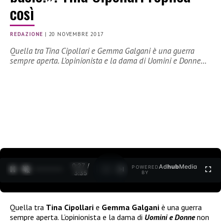
così
REDAZIONE
|
20 NOVEMBRE 2017
Quella tra Tina Cipollari e Gemma Galgani è una guerra
sempre aperta. L’opinionista e la dama di Uomini e Donne…
0:28 /
Ad
hub
Media
POWERED
1
/
2
3:35
BY
Quella tra
Tina Cipollari
e
Gemma Galgani
è una guerra
sempre aperta. L’opinionista e la dama di
Uomini e Donne
non