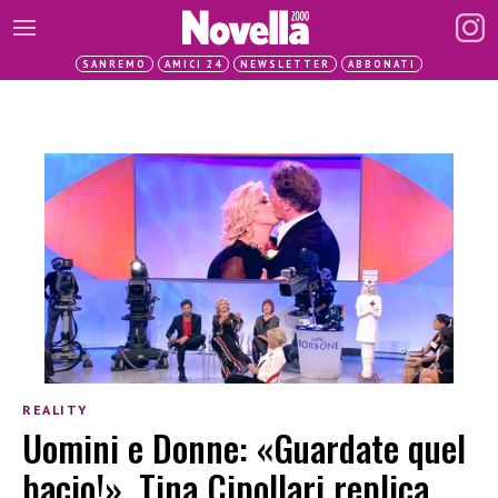
SANREMO
AMICI 24
NEWSLETTER
ABBONATI
REALITY
Uomini e Donne: «Guardate quel
bacio!». Tina Cipollari replica