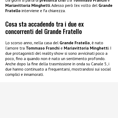
Da giorni si parla di
presunta crisi
tra
Tommaso Franchi
e
Mariavittoria Minghetti
. Adesso però l’ex volto del
Grande
Fratello
interviene e fa chiarezza.
Cosa sta accadendo tra i due ex
concorrenti del Grande Fratello
Lo scorso anno, nella casa del
Grande Fratello
, è nato
l’amore tra
Tommaso Franchi
e
Mariavittoria Minghetti
. I
due protagonisti del reality show si sono avvicinati poco a
poco, fino a quando non è nato un sentimento profondo.
Anche dopo la fine della trasmissione in onda su Canale 5, i
due hanno continuato a frequentarsi, mostrandosi sui social
complici e innamorati.