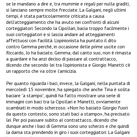
se le mandano a dire e, tra mummie e regali per nulla graditi,
si lanciano sempre molte frecciate. La Galgani, negli ultimi
tempi, è stata particolarmente criticata a causa
dell’atteggiamento che ha avuto nei confronti di alcuni
corteggiatori. Secondo la Cipollari, bacia troppo facilmente i
suoi corteggiatori e si lascia andare ad atteggiamenti
affettuosi con facilità. L’opinionista ha puntato il dito
contro Gemma perché, in occasione delle prime uscite con
Riccardo, lo ha baciato. Gemma, dal canto suo, non è rimasta
a guardare e ha anzi deciso di passare al contrattacco,
dicendo che secondo lei tra l’opinionista e Giorgio Manetti c’è
un rapporto che va oltre l’amicizia.
Per quanto riguarda i baci, invece, la Galgani, nella puntata di
mercoledì 15 novembre, ha spiegato che anche Tina è solita
baciare “a stampo”, quindi ha fatto mostrare una serie di
immagini con baci tra la Cipollari e Manetti, ovviamente
scambiati in modo scherzoso. «Non ho baciato Giorgio fuori
da questo contesto, sono stati baci a stampo», ha precisato
lei. Per poi passare subito al contrattacco, dicendo che
dunque anche i baci di Gemma sono uno scherzo e che quindi
la dama sta prendendo in giro i suoi corteggiatori. La Galgani