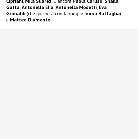
Cipriani
,
Mila Suarez
. E ancora
Paola Caruso
,
Shaila
Gatta
,
Antonella Elia
,
Antonella Mosetti
,
Eva
Grimaldi
(che giocherà con la moglie
Imma Battaglia
)
e
Matteo Diamante
.