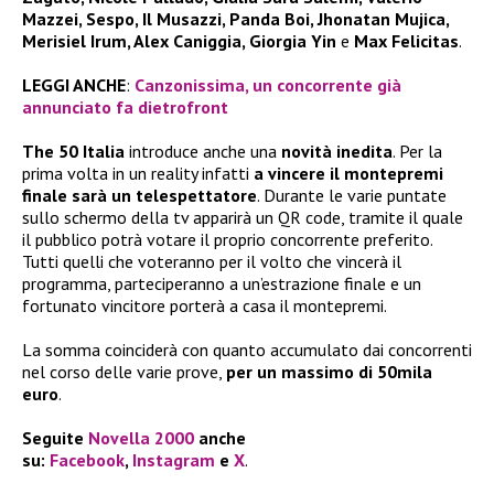
Mazzei, Sespo, Il Musazzi, Panda Boi, Jhonatan Mujica,
Merisiel Irum, Alex Caniggia, Giorgia Yin
e
Max Felicitas
.
LEGGI ANCHE
:
Canzonissima, un concorrente già
annunciato fa dietrofront
The 50 Italia
introduce anche una
novità inedita
. Per la
prima volta in un reality infatti
a vincere il montepremi
finale sarà un telespettatore
. Durante le varie puntate
sullo schermo della tv apparirà un QR code, tramite il quale
il pubblico potrà votare il proprio concorrente preferito.
Tutti quelli che voteranno per il volto che vincerà il
programma, parteciperanno a un’estrazione finale e un
fortunato vincitore porterà a casa il montepremi.
La somma coinciderà con quanto accumulato dai concorrenti
nel corso delle varie prove,
per un massimo di 50mila
euro
.
Seguite
Novella 2000
anche
su:
Facebook
,
Instagram
e
X
.