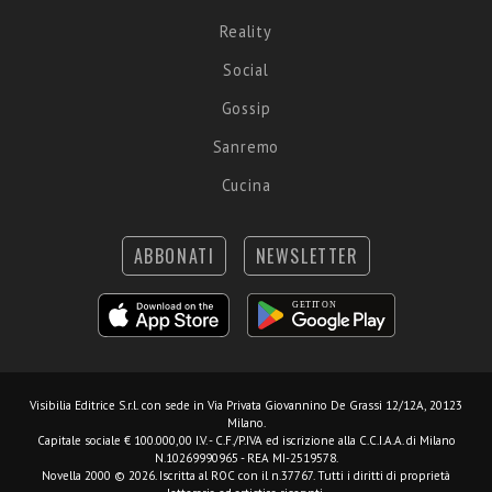
Reality
Social
Gossip
Sanremo
Cucina
ABBONATI
NEWSLETTER
Visibilia Editrice S.r.l.
con sede in Via Privata Giovannino De Grassi 12/12A, 20123
Milano.
Capitale sociale € 100.000,00 I.V. - C.F./P.IVA ed iscrizione alla C.C.I.A.A. di Milano
N.10269990965 - REA MI-2519578.
Novella 2000 © 2026. Iscritta al ROC con il n.37767. Tutti i diritti di proprietà