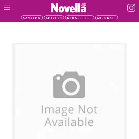
SANREMO
AMICI 24
NEWSLETTER
ABBONATI