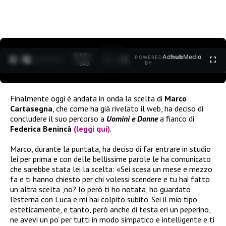
0:13 /
Ad
hub
Media
POWERED
1
/
2
1:40
BY
Finalmente oggi è andata in onda la scelta di
Marco
Cartasegna
, che come ha già rivelato il web, ha deciso di
concludere il suo percorso a
Uomini e Donne
a fianco di
Federica Benincà
(leggi qui)
.
Marco, durante la puntata, ha deciso di far entrare in studio
lei per prima e con delle bellissime parole le ha comunicato
che sarebbe stata lei la scelta: «Sei scesa un mese e mezzo
fa e ti hanno chiesto per chi volessi scendere e tu hai fatto
un altra scelta ,no? Io però ti ho notata, ho guardato
l’esterna con Luca e mi hai colpito subito. Sei il mio tipo
esteticamente, e tanto, però anche di testa eri un peperino,
ne avevi un po’ per tutti in modo simpatico e intelligente e ti