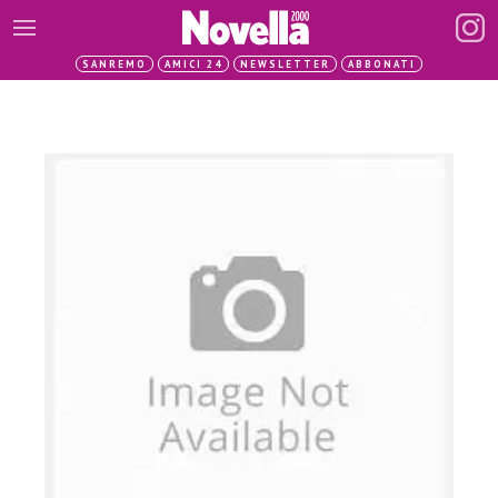
SANREMO
AMICI 24
NEWSLETTER
ABBONATI