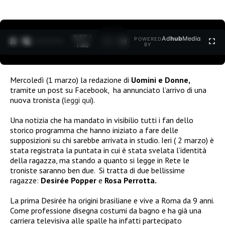
0:27 /
Ad
hub
Media
POWERED
1
/
2
1:40
BY
Mercoledì (1 marzo) la redazione di
Uomini e Donne,
tramite un post su Facebook,
ha annunciato l’arrivo di una
nuova tronista (
leggi qui
).
Una notizia che ha mandato in visibilio tutti i fan dello
storico programma che hanno iniziato a fare delle
supposizioni su chi sarebbe arrivata in studio. Ieri ( 2 marzo) è
stata registrata la puntata in cui è stata svelata l’identità
della ragazza, ma stando a quanto si legge in Rete le
troniste saranno ben due.
Si tratta di due bellissime
ragazze:
Desirée Popper
e
Rosa Perrotta.
La prima Desirée ha origini brasiliane e vive a Roma da 9 anni.
Come professione disegna costumi da bagno e ha già una
carriera televisiva alle spalle ha infatti partecipato