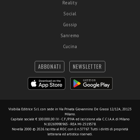
Reality
Social
Gossip
Sanremo
Cucina
ABBONATI
NEWSLETTER
Visibilia Editrice S.r.l.
con sede in Via Privata Giovannino De Grassi 12/12A, 20123
Milano.
Capitale sociale € 100.000,00 I.V. - C.F./P.IVA ed iscrizione alla C.C.I.A.A. di Milano
N.10269990965 - REA MI-2519578.
Novella 2000 © 2026. Iscritta al ROC con il n.37767. Tutti i diritti di proprietà
letteraria ed artistica riservati.