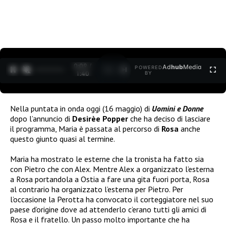
0:09 /
Ad
hub
Media
POWERED
1
/
2
1:40
BY
Nella puntata in onda oggi (16 maggio) di
Uomini e Donne
dopo l’annuncio di
Desirèe Popper
che ha deciso di lasciare
il programma, Maria è passata al percorso di
Rosa
anche
questo giunto quasi al termine.
Maria ha mostrato le esterne che la tronista ha fatto sia
con Pietro che con Alex. Mentre Alex a organizzato l’esterna
a Rosa portandola a Ostia a fare una gita fuori porta, Rosa
al contrario ha organizzato l’esterna per Pietro. Per
l’occasione la Perotta ha convocato il corteggiatore nel suo
paese d’origine dove ad attenderlo c’erano tutti gli amici di
Rosa e il fratello. Un passo molto importante che ha