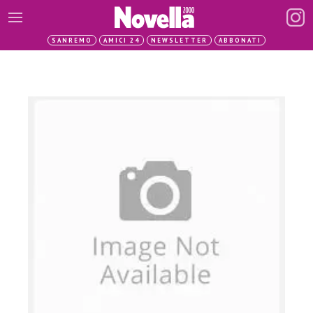
SANREMO
AMICI 24
NEWSLETTER
ABBONATI