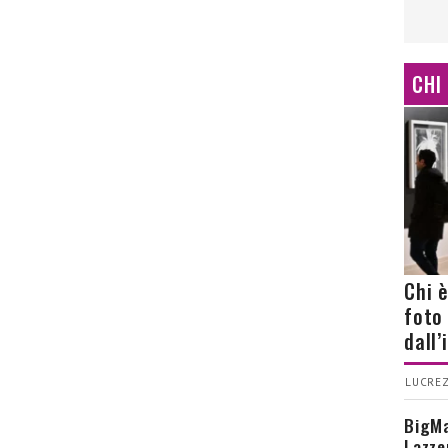
CHI
Chi 
foto
dall
LUCREZ
BigMa
Lazze