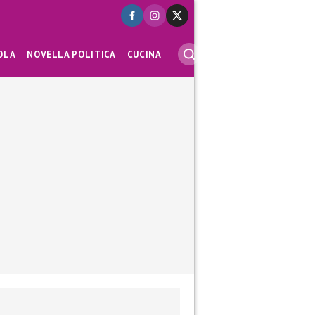
OLA
NOVELLA POLITICA
CUCINA