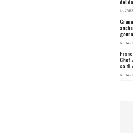
del d
LUCREZ
Grana
anche
gour
REDAZI
Franc
Chef 
sa di
REDAZI