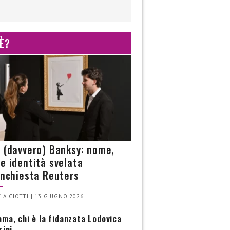
 È?
è (davvero) Banksy: nome,
 e identità svelata
’inchiesta Reuters
IA CIOTTI | 13 GIUGNO 2026
ma, chi è la fidanzata Lodovica
rini