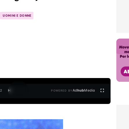
UOMINI E DONNE
Ad
hub
Media
/
2
POWERED BY