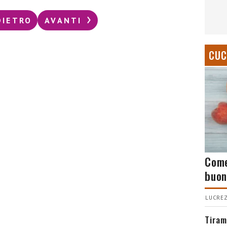
DIETRO
AVANTI
CUC
Come
buon
LUCREZ
Tiram