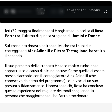
0:28 /
Ad
hub
Media
POWERED
1
/
2
3:35
BY
Ieri (22 maggio) finalmente si è registrata la scelta di
Rosa
Perrotta
, l’ultima di questa stagione di
Uomini e Donne
.
Sul trono era rimasta soltanto lei, che tra i suoi due
corteggiatori
Alex Adinolfi
e
Pietro Tartaglione
, ha scelto
il secondo.
Il suo percorso della tronista è stato molto turbolento,
soprattutto a causa di alcune accuse. Come quella di essersi
messa d’accordo con il corteggiatore Alex Adinolfi (che
conosceva da prima del programma),
o le voci di un suo
presunto fidanzamento. Nonostante ciò, Rosa ha concluso
questa esperienza nel migliore dei modi scegliendo la
persona che maggiormente l’ha fatta emozionare.