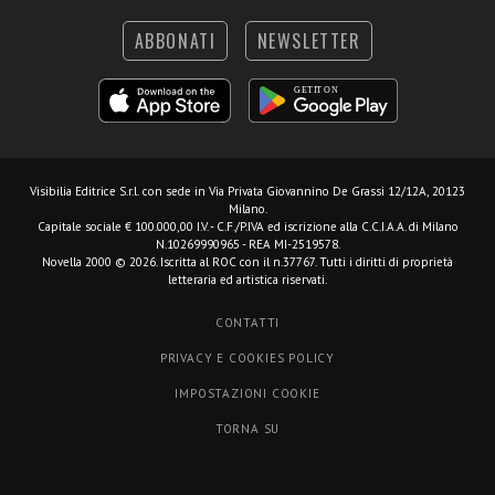
ABBONATI
NEWSLETTER
Visibilia Editrice S.r.l.
con sede in Via Privata Giovannino De Grassi 12/12A, 20123
Milano.
Capitale sociale € 100.000,00 I.V. - C.F./P.IVA ed iscrizione alla C.C.I.A.A. di Milano
N.10269990965 - REA MI-2519578.
Novella 2000 © 2026. Iscritta al ROC con il n.37767. Tutti i diritti di proprietà
letteraria ed artistica riservati.
CONTATTI
PRIVACY E COOKIES POLICY
IMPOSTAZIONI COOKIE
TORNA SU