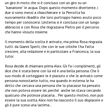
un giro in moto che si è concluso con un giro su un
“bananone” in acqua. Dopo questo momento divertente, i
due si sono messi a chiacchierare e la Perrotta ha
nuovamente ribadito che loro purtroppo hanno avuto poco
tempo per conoscersi.
L’esterna si è conclusa con un lungo
abbraccio e con Rosa che ringraziava Pietro per il percorso
che hanno vissuto insieme.
Il momento della scelta è arrivato, ma prima Rosa ringrazia
tutti: da Gianni Sperti, che con le sue critiche l’ha fatta
crescere, alla redazione
e in particolare a Francesca, la sua
tutor.
Rosa decide di chiamare prima Alex. G
li fa i complimenti, gli
dice che è stata bene con lui ed è una bella persona. Che il
suo modo di corteggiare le è piaciuto e che le arrivato come
persona nonostante tutto, ma quando in esterna le ha
detto che cercava una persona che lo placasse ha pensato
che non poteva essere lei, perché
anche lei stava cercando
qualcuno che potesse placarla… Per questo motivo, non può
essere la sua scelta. Alex non ha nascosto il suo dispiacere e
gli è pure scesa una lacrima…