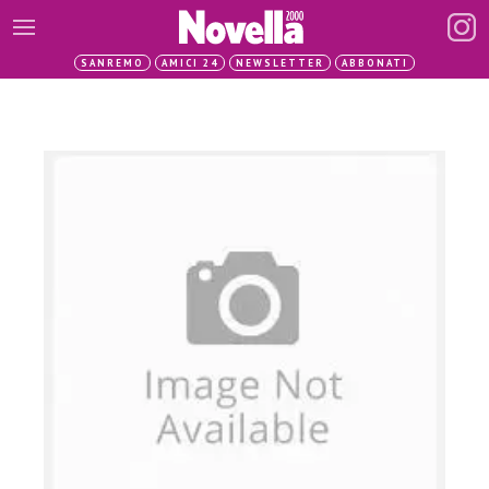
SANREMO
AMICI 24
NEWSLETTER
ABBONATI