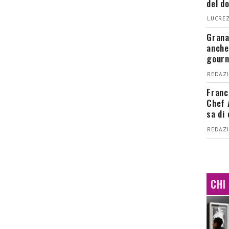
del d
LUCREZ
Grana
anche
gour
REDAZI
Franc
Chef 
sa di
REDAZI
CHI