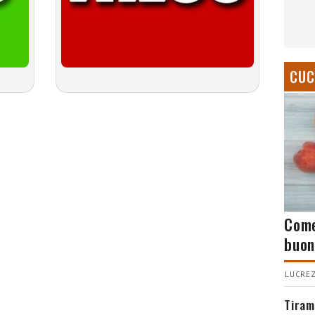
CUC
Come
buon
LUCREZ
Tiram