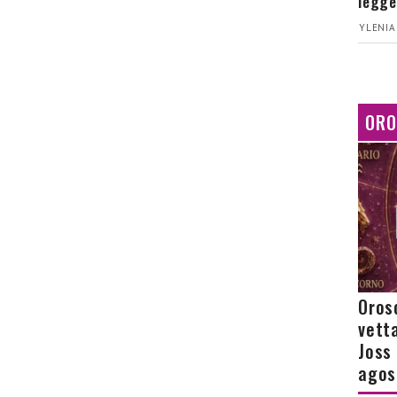
legge
YLENIA
ORO
Orosc
vetta
Joss
agos