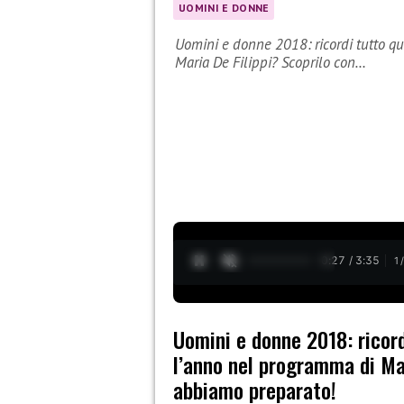
UOMINI E DONNE
Uomini e donne 2018: ricordi tutto q
Maria De Filippi? Scoprilo con…
0:28 / 3:35
1
Uomini e donne 2018: ricor
l’anno nel programma di Mar
abbiamo preparato!