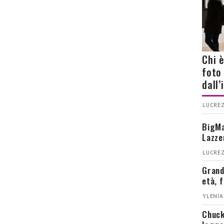
Chi 
foto
dall
LUCREZ
BigMa
Lazze
LUCREZ
Grand
età, 
YLENIA
Chuck