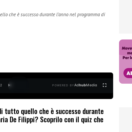
uello che è successo durante l’anno nel programma di
Ad
hub
Media
/
2
POWERED BY
di tutto quello che è successo durante
ia De Filippi? Scoprilo con il quiz che