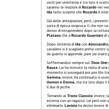
usciti per un’esterna e tra loro è scat
saranno le reazioni di
Riccardo
nel ved
Ida
nello scoprire che
Riccardo
è inter
Già dalle anticipazioni, però, i presen
sorta di ripicca reciproca. Il che non
deciso di intraprendere dopo la rottura
Platano
che a
Riccardo Guarnieri
di
Dopo l’esterna di
Ida
con
Alessandro
cavaliere si è scagliato prima contro
da quanto si apprende, pare sia stato 
Soffermandoci sempre sul
Trono Over
Rausa
. Lui ha ricevuto la visita di un
momento si susseguirà poi una lite tr
Gemma
, invece, ha continuato a usci
Uomini e Donne,
ma tra loro dopo il b
il due di picche.
Tornando al
Trono Classico
, invece, l
esterna con un ragazzo. Lei però non 
eliminarlo.
Lavinia
ha deciso invece di