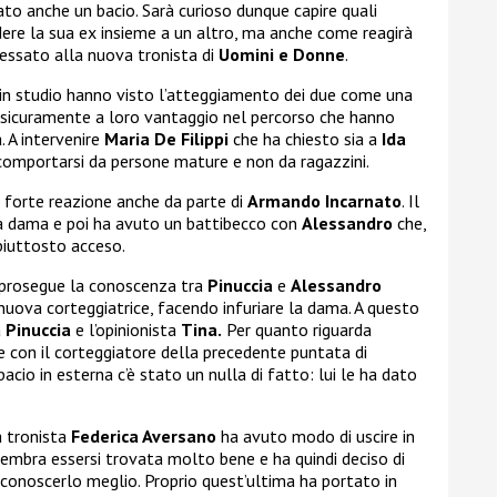
tato anche un bacio. Sarà curioso dunque capire quali
ere la sua ex insieme a un altro, ma anche come reagirà
essato alla nuova tronista di
Uomini e Donne
.
ti in studio hanno visto l’atteggiamento dei due come una
 va sicuramente a loro vantaggio nel percorso che hanno
. A intervenire
Maria De Filippi
che ha chiesto sia a
Ida
 comportarsi da persone mature e non da ragazzini.
, forte reazione anche da parte di
Armando Incarnato
. Il
 la dama e poi ha avuto un battibecco con
Alessandro
che,
piuttosto acceso.
prosegue la conoscenza tra
Pinuccia
e
Alessandro
a nuova corteggiatrice, facendo infuriare la dama. A questo
a
Pinuccia
e l’opinionista
Tina.
Per quanto riguarda
re con il corteggiatore della precedente puntata di
acio in esterna c’è stato un nulla di fatto: lui le ha dato
a tronista
Federica Aversano
ha avuto modo di uscire in
sembra essersi trovata molto bene e ha quindi deciso di
 conoscerlo meglio. Proprio quest’ultima ha portato in