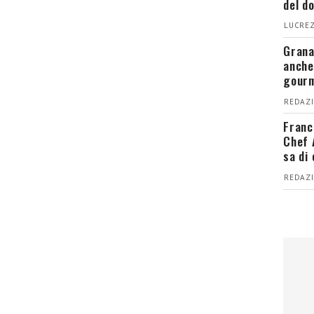
del d
LUCREZ
Grana
anche
gour
REDAZI
Franc
Chef 
sa di
REDAZI