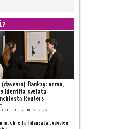
 È?
è (davvero) Banksy: nome,
 e identità svelata
’inchiesta Reuters
IA CIOTTI | 13 GIUGNO 2026
ma, chi è la fidanzata Lodovica
rini