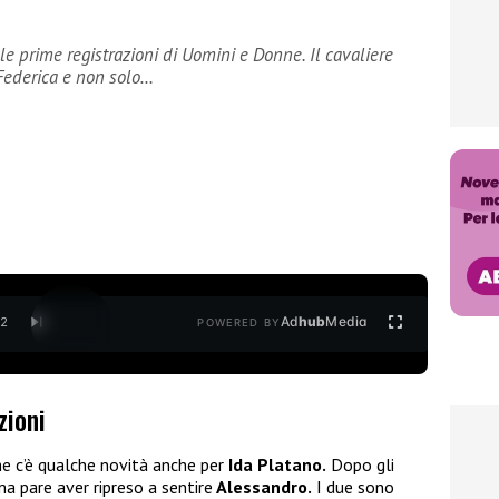
le prime registrazioni di Uomini e Donne. Il cavaliere
 Federica e non solo…
Ad
hub
Media
/
2
POWERED BY
zioni
he c’è qualche novità anche per
Ida Platano.
Dopo gli
ma pare aver ripreso a sentire
Alessandro.
I due sono