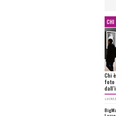
CHI
Chi 
foto
dall
LUCREZ
BigMa
Lazze