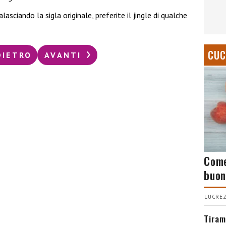
asciando la sigla originale, preferite il jingle di qualche
CUC
DIETRO
AVANTI
Come
buon
LUCREZ
Tiram