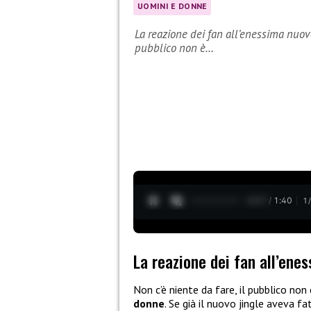
UOMINI E DONNE
La reazione dei fan all’enessima nuova
pubblico non è…
0:28 / 1:40
1
La reazione dei fan all’ene
Non c’è niente da fare, il pubblico non 
donne
. Se già il nuovo jingle aveva f