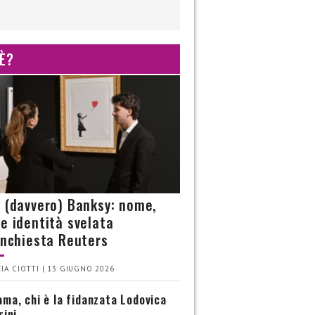
 È?
è (davvero) Banksy: nome,
 e identità svelata
’inchiesta Reuters
IA CIOTTI | 13 GIUGNO 2026
ma, chi è la fidanzata Lodovica
rini