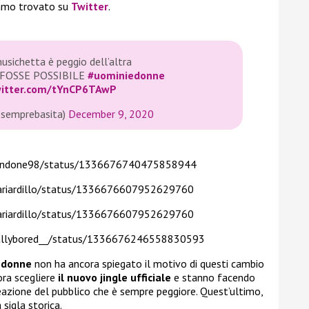
iamo trovato su
Twitter
.
sichetta è peggio dell’altra
FOSSE POSSIBILE
#uominiedonne
witter.com/tYnCP6TAwP
semprebasita)
December 9, 2020
/Eendone98/status/1336676740475858944
ilariardillo/status/1336676607952629760
ilariardillo/status/1336676607952629760
tallybored__/status/1336676246558830593
 donne
non ha ancora spiegato il motivo di questi cambio
ora scegliere
il nuovo jingle ufficiale
e stanno facendo
eazione del pubblico che è sempre peggiore. Quest’ultimo,
 sigla storica.