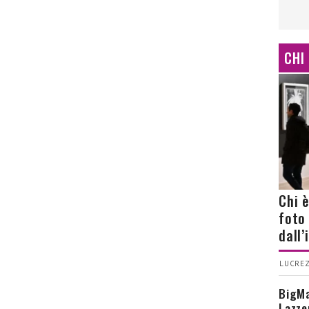
CHI
Chi 
foto
dall
LUCREZ
BigMa
Lazze