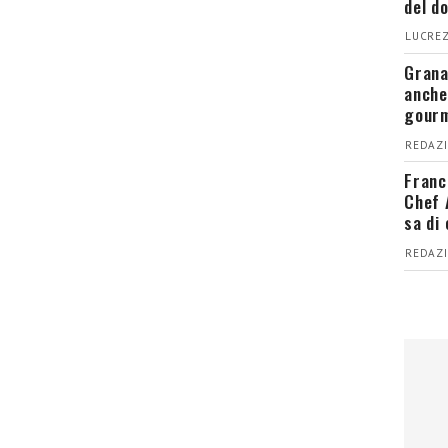
del d
LUCREZ
Grana
anche
gour
REDAZI
Franc
Chef 
sa di
REDAZI