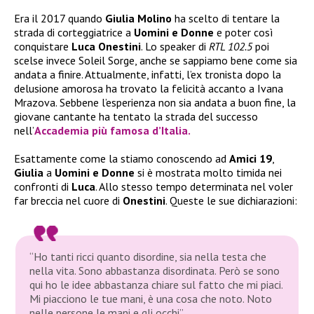
Era il 2017 quando
Giulia Molino
ha scelto di tentare la
strada di corteggiatrice a
Uomini e Donne
e poter così
conquistare
Luca Onestini
. Lo speaker di
RTL 102.5
poi
scelse invece Soleil Sorge, anche se sappiamo bene come sia
andata a finire. Attualmente, infatti, l’ex tronista dopo la
delusione amorosa ha trovato la felicità accanto a Ivana
Mrazova. Sebbene l’esperienza non sia andata a buon fine, la
giovane cantante ha tentato la strada del successo
nell’
Accademia più famosa d’Italia.
Esattamente come la stiamo conoscendo ad
Amici
19
,
Giulia
a
Uomini e Donne
si è mostrata molto timida nei
confronti di
Luca
. Allo stesso tempo determinata nel voler
far breccia nel cuore di
Onestini
. Queste le sue dichiarazioni:
“Ho tanti ricci quanto disordine, sia nella testa che
nella vita. Sono abbastanza disordinata. Però se sono
qui ho le idee abbastanza chiare sul fatto che mi piaci.
Mi piacciono le tue mani, è una cosa che noto. Noto
nelle persone le mani e gli occhi”.