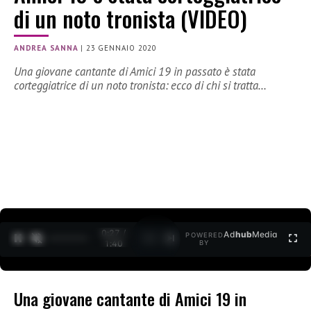
di un noto tronista (VIDEO)
ANDREA SANNA
|
23 GENNAIO 2020
Una giovane cantante di Amici 19 in passato è stata
corteggiatrice di un noto tronista: ecco di chi si tratta…
0:27 /
Ad
hub
Media
POWERED
1
/
2
1:40
BY
Una giovane cantante di Amici 19 in