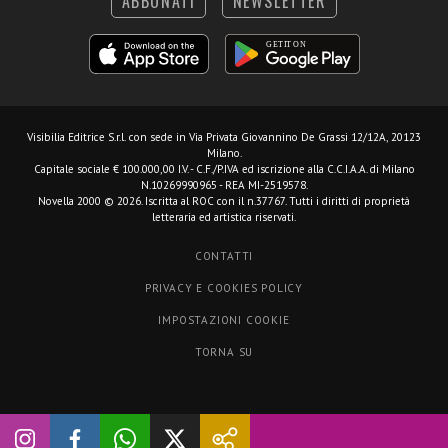
ABBONATI
NEWSLETTER
Visibilia Editrice S.r.l.
con sede in Via Privata Giovannino De Grassi 12/12A, 20123
Milano.
Capitale sociale € 100.000,00 I.V. - C.F./P.IVA ed iscrizione alla C.C.I.A.A. di Milano
N.10269990965 - REA MI-2519578.
Novella 2000 © 2026. Iscritta al ROC con il n.37767. Tutti i diritti di proprietà
letteraria ed artistica riservati.
CONTATTI
PRIVACY E COOKIES POLICY
IMPOSTAZIONI COOKIE
TORNA SU