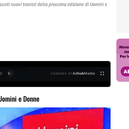
sunti nuovi tronisti della prossima edizione di Uomini e
Ad
hub
Media
/
2
POWERED BY
 Uomini e Donne