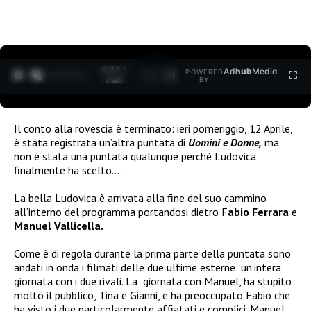
0:27 /
Ad
hub
Media
POWERED
1
/
2
1:40
BY
Il conto alla rovescia è terminato: ieri pomeriggio, 12 Aprile,
è stata registrata un’altra puntata di
Uomini e Donne,
ma
non è stata una puntata qualunque perché Ludovica
finalmente ha scelto…..
La bella Ludovica è arrivata alla fine del suo cammino
all’interno del programma portandosi dietro F
abio Ferrara
e
Manuel Vallicella.
Come è di regola durante la prima parte della puntata sono
andati in onda i filmati delle due ultime esterne: un’intera
giornata con i due rivali. La giornata con Manuel, ha stupito
molto il pubblico, Tina e Gianni, e ha preoccupato Fabio che
ha visto i due particolarmente affiatati e complici. Manuel,