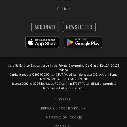
Cucina
ABBONATI
NEWSLETTER
Visibilia Editrice S.r.l.
con sede in Via Privata Giovannino De Grassi 12/12A, 20123
Milano.
Capitale sociale € 100.000,00 I.V. - C.F./P.IVA ed iscrizione alla C.C.I.A.A. di Milano
N.10269990965 - REA MI-2519578.
Novella 2000 © 2026. Iscritta al ROC con il n.37767. Tutti i diritti di proprietà
letteraria ed artistica riservati.
CONTATTI
PRIVACY E COOKIES POLICY
IMPOSTAZIONI COOKIE
TORNA SU