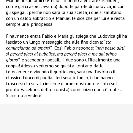
Manuel il suo amico Emilio… Il primo a entrare? Manuel (
come già ci aspettavamo) dopo le parole di Ludovica, in cui
gli spiega il perché non sarà la sua scelta, i due si salutano
con un caldo abbraccio e Manuel le dice che per lui è e resta
sempre una “principessa”!
Finalmente entra Fabio e Maria gli spiega che Ludovica gli ha
lasciato un lungo messaggio che alla fine diceva: “
sto
cominciando ad amarti”
.. Così Fabio risponde:
“non posso dirti
sì perché piaci al pubblico, ma perché piaci a me dal primo
giorno”
e scendono i petali… I due sono ufficialmente una
coppia! Adesso vedremo se questa, lontano dalle
telecamere e vivendo il quotidiano, sarà una favola o il
classico fuoco di paglia…Ieri sera, intanto, i due hanno
trascorso la serata insieme (come mostrano le foto sul
profilo Facebook della tronista) come inizio non c’è male…
Staremo a vedere!