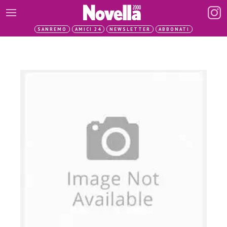
SANREMO
AMICI 24
NEWSLETTER
ABBONATI