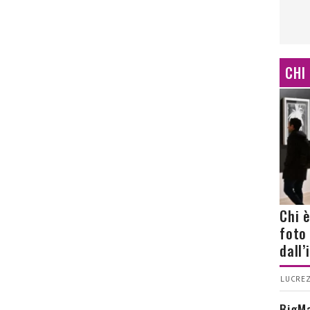
CHI
Chi 
foto
dall
LUCREZ
BigMa