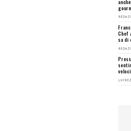
anche
gour
REDAZI
Franc
Chef 
sa di
REDAZI
Press
senti
veloci
LUCREZ