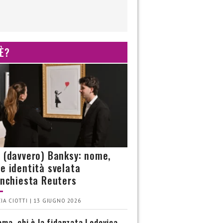
 È?
è (davvero) Banksy: nome,
 e identità svelata
’inchiesta Reuters
IA CIOTTI | 13 GIUGNO 2026
ma, chi è la fidanzata Lodovica