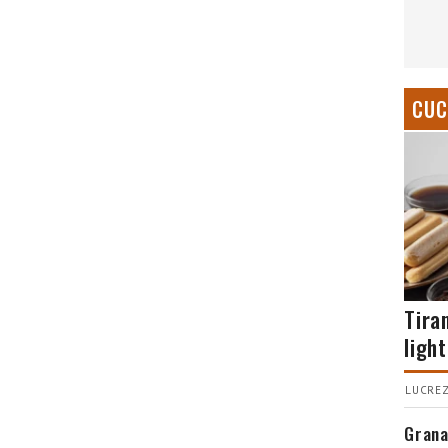
CUC
Tira
light
LUCREZ
Grana