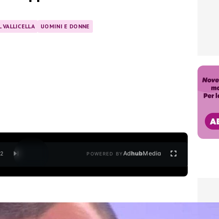
 VALLICELLA
UOMINI E DONNE
Ad
hub
Media
/
2
POWERED BY