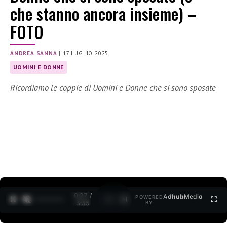
che stanno ancora insieme) –
FOTO
ANDREA SANNA
|
17 LUGLIO 2025
UOMINI E DONNE
Ricordiamo le coppie di Uomini e Donne che si sono sposate
0:27 /
Ad
hub
Media
POWERED
1
/
2
3:35
BY