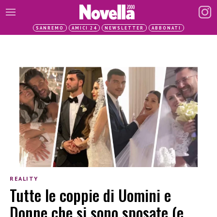
SANREMO
AMICI 24
NEWSLETTER
ABBONATI
REALITY
Tutte le coppie di Uomini e
Donne che si sono sposate (e