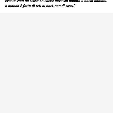
evento. Non ha senso chiedersi dove sia andato il bacio domani.
Il mondo è fatto di reti di baci, non di sassi.”