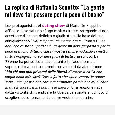
La replica di Raffaella Scuotto: “La gente
mi deve far passare per la poco di buono”
L’ex protagonista del
dating show
di Maria De Filippi ha
affidato ai social uno sfogo molto diretto, spiegando di non
accettare di essere definita o giudicata sulla base del suo
abbigliamento. “
Dai tempi dei tempi che esiste il topless, 800
anni che esistono i perizomi…
la gente mi deve far passare per la
poco di buono di turno che si mostra sempre nuda…
Io ci metto
tutto l’impegno, ma
voi siete fuori di testa
”, ha scritto. La
28enne ha poi sottolineato quanto le facciano male
soprattutto alcuni commenti provenienti da altre donne:
“
Ma chi può mai privarmi della libertà di essere il ca**o che
voglio nella mia vita?
Odio il fatto che siano sempre le donne
sotto i miei post a dedicarmi determinate parole che mi bucano
in due il cuore perché non me le merito
”. Una reazione nata
dalla volontà di rivendicare la libertà personale e il diritto di
scegliere autonomamente come vestirsi e apparire.