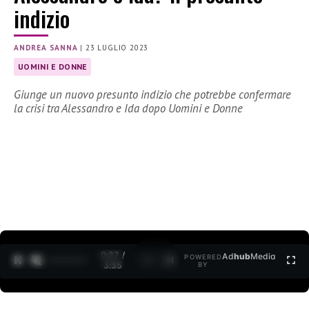
indizio
ANDREA SANNA
|
23 LUGLIO 2023
UOMINI E DONNE
Giunge un nuovo presunto indizio che potrebbe confermare
la crisi tra Alessandro e Ida dopo Uomini e Donne
0:28 /
Ad
hub
Media
POWERED
1
/
2
3:35
BY