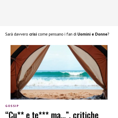
Sarà davvero
crisi
come pensano i fan di
Uomini e Donne
?
GOSSIP
“Cu** e te*** ma…”, critiche