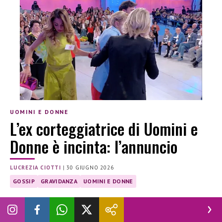
UOMINI E DONNE
L’ex corteggiatrice di Uomini e
Donne è incinta: l’annuncio
LUCREZIA CIOTTI
|
30 GIUGNO 2026
GOSSIP
GRAVIDANZA
UOMINI E DONNE
Il percorso difficile di Marika Abbonato e Alessandro Piscopo
verso la genitorialità: l’annuncio inatteso della gravidanza
sui social.