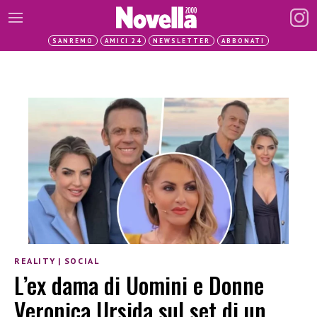
SANREMO
AMICI 24
NEWSLETTER
ABBONATI
REALITY
|
SOCIAL
L’ex dama di Uomini e Donne
Veronica Ursida sul set di un