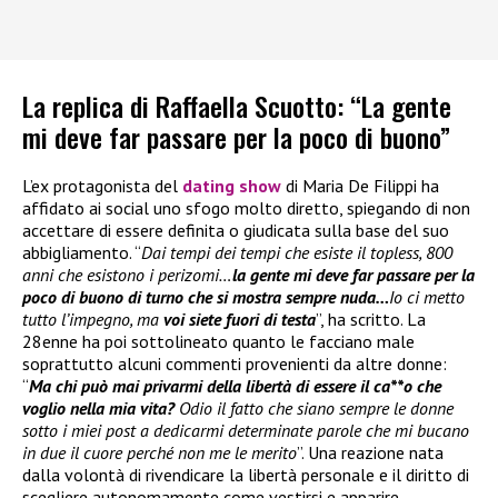
La replica di Raffaella Scuotto: “La gente
mi deve far passare per la poco di buono”
L’ex protagonista del
dating show
di Maria De Filippi ha
affidato ai social uno sfogo molto diretto, spiegando di non
accettare di essere definita o giudicata sulla base del suo
abbigliamento. “
Dai tempi dei tempi che esiste il topless, 800
anni che esistono i perizomi…
la gente mi deve far passare per la
poco di buono di turno che si mostra sempre nuda…
Io ci metto
tutto l’impegno, ma
voi siete fuori di testa
”, ha scritto. La
28enne ha poi sottolineato quanto le facciano male
soprattutto alcuni commenti provenienti da altre donne:
“
Ma chi può mai privarmi della libertà di essere il ca**o che
voglio nella mia vita?
Odio il fatto che siano sempre le donne
sotto i miei post a dedicarmi determinate parole che mi bucano
in due il cuore perché non me le merito
”. Una reazione nata
dalla volontà di rivendicare la libertà personale e il diritto di
scegliere autonomamente come vestirsi e apparire.