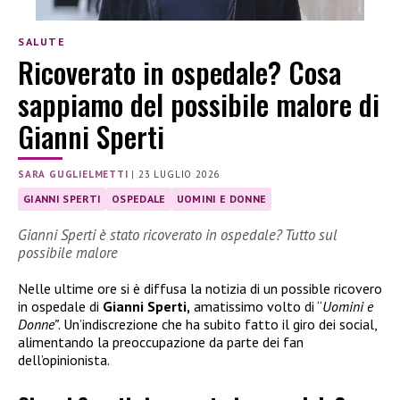
SALUTE
Ricoverato in ospedale? Cosa
sappiamo del possibile malore di
Gianni Sperti
SARA GUGLIELMETTI
|
23 LUGLIO 2026
GIANNI SPERTI
OSPEDALE
UOMINI E DONNE
Gianni Sperti è stato ricoverato in ospedale? Tutto sul
possibile malore
Nelle ultime ore si è diffusa la notizia di un possible ricovero
in ospedale di
Gianni Sperti,
amatissimo volto di “
Uomini e
Donne”
. Un’indiscrezione che ha subito fatto il giro dei social,
alimentando la preoccupazione da parte dei fan
dell’opinionista.