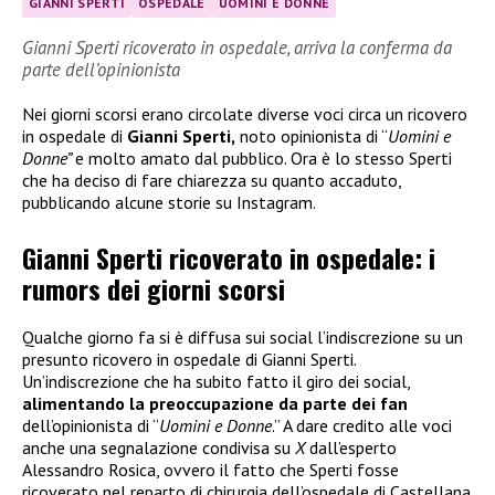
GIANNI SPERTI
OSPEDALE
UOMINI E DONNE
Gianni Sperti ricoverato in ospedale, arriva la conferma da
parte dell’opinionista
Nei giorni scorsi erano circolate diverse voci circa un ricovero
in ospedale di
Gianni Sperti,
noto opinionista di “
Uomini e
Donne”
e molto amato dal pubblico. Ora è lo stesso Sperti
che ha deciso di fare chiarezza su quanto accaduto,
pubblicando alcune storie su Instagram.
Gianni Sperti ricoverato in ospedale: i
rumors dei giorni scorsi
Qualche giorno fa si è diffusa sui social l’indiscrezione su un
presunto ricovero in ospedale di Gianni Sperti.
Un’indiscrezione che ha subito fatto il giro dei social,
alimentando la preoccupazione da parte dei fan
dell’opinionista di “
Uomini e Donne
.” A dare credito alle voci
anche una segnalazione condivisa su
X
dall’esperto
Alessandro Rosica, ovvero il fatto che Sperti fosse
ricoverato nel reparto di chirurgia dell’ospedale di Castellana