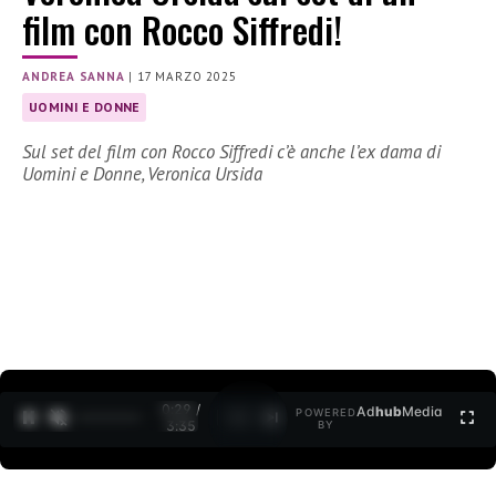
film con Rocco Siffredi!
ANDREA SANNA
|
17 MARZO 2025
UOMINI E DONNE
Sul set del film con Rocco Siffredi c’è anche l’ex dama di
Uomini e Donne, Veronica Ursida
0:30 /
Ad
hub
Media
POWERED
1
/
2
3:35
BY