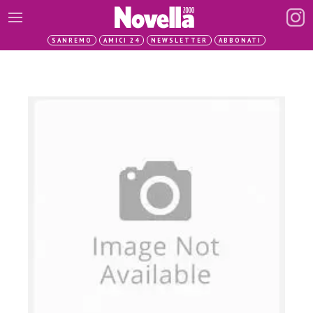
SANREMO
AMICI 24
NEWSLETTER
ABBONATI