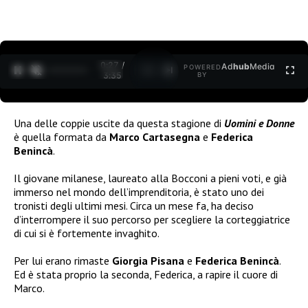
0:27 /
Ad
hub
Media
POWERED
1
/
2
3:35
BY
Una delle coppie uscite da questa stagione di
Uomini e Donne
è quella formata da
Marco Cartasegna
e
Federica
Benincà
.
Il giovane milanese, laureato alla Bocconi a pieni voti, e già
immerso nel mondo dell’imprenditoria, è stato uno dei
tronisti degli ultimi mesi. Circa un mese fa, ha deciso
d’interrompere il suo percorso per scegliere la corteggiatrice
di cui si è fortemente invaghito.
Per lui erano rimaste
Giorgia Pisana
e
Federica Benincà
.
Ed è stata proprio la seconda, Federica, a rapire il cuore di
Marco.