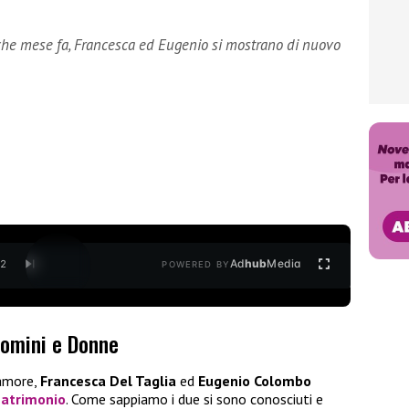
che mese fa, Francesca ed Eugenio si mostrano di nuovo
Ad
hub
Media
/
2
POWERED BY
Uomini e Donne
 amore,
Francesca Del Taglia
ed
Eugenio Colombo
matrimonio
. Come sappiamo i due si sono conosciuti e