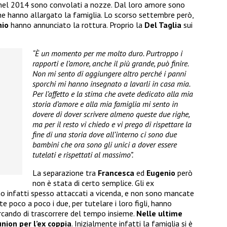
nel 2014 sono convolati a nozze. Dal loro amore sono
che hanno allargato la famiglia. Lo scorso settembre però,
nio
hanno annunciato la rottura. Proprio la
Del Taglia
sui
“È un momento per me molto duro. Purtroppo i
rapporti e l’amore, anche il più grande, può finire.
Non mi sento di aggiungere altro perché i panni
sporchi mi hanno insegnato a lavarli in casa mia.
Per l’affetto e la stima che avete dedicato alla mia
storia d’amore e alla mia famiglia mi sento in
dovere di dover scrivere almeno queste due righe,
ma per il resto vi chiedo e vi prego di rispettare la
fine di una storia dove all’interno ci sono due
bambini che ora sono gli unici a dover essere
tutelati e rispettati al massimo”.
La separazione tra
Francesca
ed
Eugenio
però
non è stata di certo semplice. Gli ex
no infatti spesso attaccati a vicenda, e non sono mancate
 poco a poco i due, per tutelare i loro figli, hanno
ercando di trascorrere del tempo insieme.
Nelle ultime
nion per l’ex coppia
. Inizialmente infatti la famiglia si è