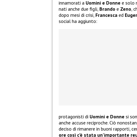
innamorati a
Uomini e Donne
e solo 
nati anche due figli,
Brando
e
Zeno
, 
dopo mesi di crisi,
Francesca
ed
Euge
social ha aggiunto:
protagonisti di
Uomini e Donne
si so
anche accuse reciproche. Ciò nonostante
deciso di rimanere in buoni rapporti, c
ore così c’è stata un’importante reu