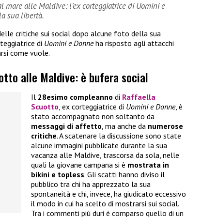
 al mare alle Maldive: l’ex corteggiatrice di Uomini e
a sua libertà.
delle critiche sui social dopo alcune foto della sua
rteggiatrice di
Uomini e Donne
ha risposto agli attacchi
arsi come vuole.
otto alle Maldive: è bufera social
Il
28esimo compleanno
di
Raffaella
Scuotto
, ex corteggiatrice di
Uomini e Donne
, è
stato accompagnato non soltanto da
messaggi di affetto
, ma anche da
numerose
critiche
. A scatenare la discussione sono state
alcune immagini pubblicate durante la sua
vacanza alle Maldive, trascorsa da sola, nelle
quali la giovane campana si è
mostrata in
bikini e topless
. Gli scatti hanno diviso il
pubblico tra chi ha apprezzato la sua
spontaneità e chi, invece, ha giudicato eccessivo
il modo in cui ha scelto di mostrarsi sui social.
Tra i commenti più duri è comparso quello di un