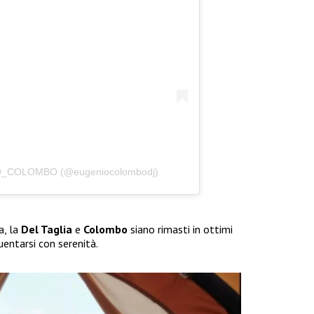
IO_COLOMBO (@eugeniocolombodj)
a, la
Del Taglia
e
Colombo
siano rimasti in ottimi
uentarsi con serenità.