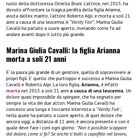
ruolo della dottoressa Ornella Bruni. L’attrice, nel 2015, ha
dovuto affrontare la tragica perdita della figlia Arianna,
avuta dall’ex marito, l’attore Roberto Alpi, e morta a soli 21
anni a causa di una leucemia. A
“Vanity Fair”
, Marina Giulia
Cavalli ha parlato a cuore aperto, rivelando come fa ad
andare avanti dopo il lutto più grande.
Marina Giulia Cavalli: la figlia Arianna
morta a soli 21 anni
E’ la paura più grande di un genitore, quella di sopravvivere ai
propri figli. E’ quello che purtroppo è successo a Marina Giulia
Cavalli e Roberto Alpi. La loro figlia,
Arianna,
è infatti
morta
nel 2015 a soli 21 anni
a causa di una leucemia.
Un
dolore quasi impossibile da spiegare, che ha segnato per
sempre la vita dei due attori. Marina Giulia Cavalli ha
concesso una lunga e toccante intervista a
“Vanity Fai
r”,
nella quale ha parlato a cuore aperto, di quel dolore che
ancora oggi, a distanza di 11 anni, è ancora presente e con il
quale deve fare i coni ogni giorno:
“Non è possibile scappare
dal dolore, come si fa? Se anche ti butti a capofitto nel lavoro,