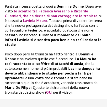
Puntata intensa quella di oggi a
Uomini e Donne
. Dopo aver
visto
lo scontro tra
Federica Aversano
e
Riccardo
Guarnieri
, che ha deciso di non corteggiare la tronista
, si
è passati a
Lavinia Mauro
. Tuttavia prima di vedere l’esterna
che la nuova protagonista del dating show ha fatto con il
corteggiatore
Federico
, è accaduto qualcosa che non è
passato inosservato.
Durante il momento del ballo
infatti Lavinia si è sentita poco ben e ha così lasciato lo
studio
.
Poco dopo però la tronista ha fatto rientro a
Uomini e
Donne
e ha svelato quello che è accaduto.
La Mauro ha
così raccontato di soffrire di attacchi di ansia
, che la
colpiscono nei momenti più improbabili.
Lavinia dunque ha
dovuto abbandonare lo studio per pochi istanti per
riprendersi
, e una volta che è tornata a stare bene ha
raccontato quello che è accaduto, venendo rassicurata da
Maria De Filippi
. Queste le dichiarazioni della nuova
tronista del dating show (
QUI
per il video):