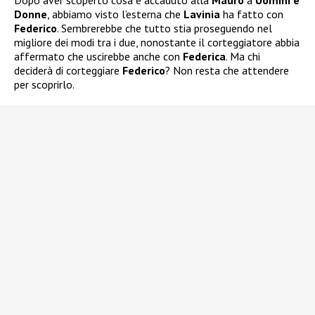
Dopo aver scoperto cosa è accaduto alla
Mauro
a
Uomini e
Donne
, abbiamo visto l’esterna che
Lavinia
ha fatto con
Federico
. Sembrerebbe che tutto stia proseguendo nel
migliore dei modi tra i due, nonostante il corteggiatore abbia
affermato che uscirebbe anche con
Federica
. Ma chi
deciderà di corteggiare
Federico
? Non resta che attendere
per scoprirlo.