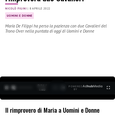
NICOLÒ FIGINI
|
8 APRILE 2022
UOMINI E DONNE
Maria De Filippi ha perso la pazienza con due Cavalieri del
Trono Over nella puntata di oggi di Uomini e Donne
0:15 /
Ad
hub
Media
POWERED
1
/
2
1:40
BY
Il rimprovero di Maria a Uomini e Donne