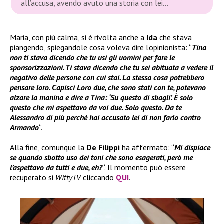
all’accusa, avendo avuto una storia con lei…
Maria, con più calma, si è rivolta anche a
Ida
che stava
piangendo, spiegandole cosa voleva dire l’opinionista: “
Tina
non ti stava dicendo che tu usi gli uomini per fare le
sponsorizzazioni. Ti stava dicendo che tu sei abituata a vedere il
negativo delle persone con cui stai. La stessa cosa potrebbero
pensare loro. Capisci
Loro due, che sono stati con te, potevano
alzare la manina e dire a Tina: ‘Su questo di sbagli’. È solo
questo che mi aspettavo da voi due. Solo questo. Da te
Alessandro di più perché hai accusato lei di non farlo contro
Armando
“.
Alla fine, comunque la
De Filippi
ha affermato: “
Mi dispiace
se quando sbotto uso dei toni che sono esagerati, però me
l’aspettavo da tutti e due, eh?
“. Il momento può essere
recuperato si
WittyTV
cliccando
QUI
.