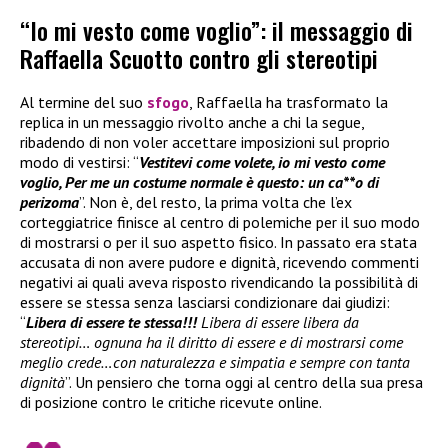
“Io mi vesto come voglio”: il messaggio di
Raffaella Scuotto contro gli stereotipi
Al termine del suo
sfogo
, Raffaella ha trasformato la
replica in un messaggio rivolto anche a chi la segue,
ribadendo di non voler accettare imposizioni sul proprio
modo di vestirsi: “
Vestitevi come volete, io mi vesto come
voglio, Per me un costume normale è questo: un ca**o di
perizoma
”. Non è, del resto, la prima volta che l’ex
corteggiatrice finisce al centro di polemiche per il suo modo
di mostrarsi o per il suo aspetto fisico. In passato era stata
accusata di non avere pudore e dignità, ricevendo commenti
negativi ai quali aveva risposto rivendicando la possibilità di
essere se stessa senza lasciarsi condizionare dai giudizi:
“
Libera di essere te stessa!!!
Libera di essere libera da
stereotipi… ognuna ha il diritto di essere e di mostrarsi come
meglio crede…con naturalezza e simpatia e sempre con tanta
dignità
”. Un pensiero che torna oggi al centro della sua presa
di posizione contro le critiche ricevute online.