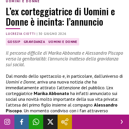
UOMINI E DONNE
L’ex corteggiatrice di Uomini e
Donne è incinta: l’annuncio
LUCREZIA CIOTTI
|
30 GIUGNO 2026
GOSSIP
GRAVIDANZA
UOMINI E DONNE
Il percorso difficile di Marika Abbonato e Alessandro Piscopo
verso la genitorialità: l’annuncio inatteso della gravidanza
sui social.
Dal mondo dello spettacolo e, in particolare, dall’universo di
Uomini e Donne
, arriva una nuova notizia che ha
immediatamente attirato l’attenzione del pubblico. L’ex
corteggiatrice
Marika Abbonato
ha infatti annunciato sui
social una novità molto importante della sua vita privata:
l’attesa del primo figlio insieme al compagno
Alessandro
Piscopo
. Un momento condiviso con i fan attraverso
immagini e parole cariche di emozione, che segna l’inizio di
una nuova fase personale per la coppia.