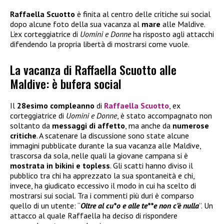
Raffaella Scuotto
è finita al centro delle critiche sui social
dopo alcune foto della sua vacanza al
mare
alle Maldive.
L’ex corteggiatrice di
Uomini e Donne
ha risposto agli attacchi
difendendo la propria libertà di mostrarsi come vuole.
La vacanza di Raffaella Scuotto alle
Maldive: è bufera social
Il
28esimo compleanno
di
Raffaella Scuotto
, ex
corteggiatrice di
Uomini e Donne
, è stato accompagnato non
soltanto da
messaggi di affetto
, ma anche da
numerose
critiche
. A scatenare la discussione sono state alcune
immagini pubblicate durante la sua vacanza alle Maldive,
trascorsa da sola, nelle quali la giovane campana si è
mostrata in bikini e topless
. Gli scatti hanno diviso il
pubblico tra chi ha apprezzato la sua spontaneità e chi,
invece, ha giudicato eccessivo il modo in cui ha scelto di
mostrarsi sui social. Tra i commenti più duri è comparso
quello di un utente: “
Oltre al cu*o e alle te**e non c’è nulla
”. Un
attacco al quale Raffaella ha deciso di rispondere