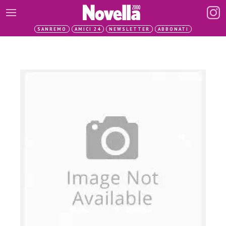
SANREMO
AMICI 24
NEWSLETTER
ABBONATI