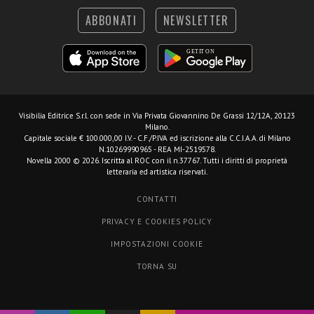
ABBONATI
NEWSLETTER
Visibilia Editrice S.r.l.
con sede in Via Privata Giovannino De Grassi 12/12A, 20123
Milano.
Capitale sociale € 100.000,00 I.V. - C.F./P.IVA ed iscrizione alla C.C.I.A.A. di Milano
N.10269990965 - REA MI-2519578.
Novella 2000 © 2026. Iscritta al ROC con il n.37767. Tutti i diritti di proprietà
letteraria ed artistica riservati.
CONTATTI
PRIVACY E COOKIES POLICY
IMPOSTAZIONI COOKIE
TORNA SU