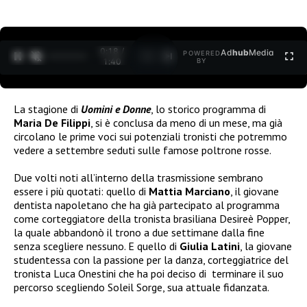
0:19 /
Ad
hub
Media
POWERED
1
/
2
1:40
BY
La stagione di
Uomini e Donne
, lo storico programma di
Maria De Filippi
, si è conclusa da meno di un mese, ma già
circolano le prime voci sui potenziali tronisti che potremmo
vedere a settembre seduti sulle famose poltrone rosse.
Due volti noti all’interno della trasmissione sembrano
essere i più quotati: quello di
Mattia Marciano
, il giovane
dentista napoletano che ha già partecipato al programma
come corteggiatore della tronista brasiliana Desireè Popper,
la quale abbandonò il trono a due settimane dalla fine
senza scegliere nessuno. E quello di
Giulia Latini
, la giovane
studentessa con la passione per la danza, corteggiatrice del
tronista Luca Onestini che ha poi deciso di terminare il suo
percorso scegliendo Soleil Sorge, sua attuale fidanzata.