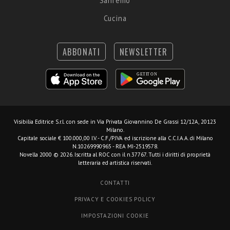
Sanremo
Cucina
ABBONATI
NEWSLETTER
Visibilia Editrice S.r.l.
con sede in Via Privata Giovannino De Grassi 12/12A, 20123
Milano.
Capitale sociale € 100.000,00 I.V. - C.F./P.IVA ed iscrizione alla C.C.I.A.A. di Milano
N.10269990965 - REA MI-2519578.
Novella 2000 © 2026. Iscritta al ROC con il n.37767. Tutti i diritti di proprietà
letteraria ed artistica riservati.
CONTATTI
PRIVACY E COOKIES POLICY
IMPOSTAZIONI COOKIE