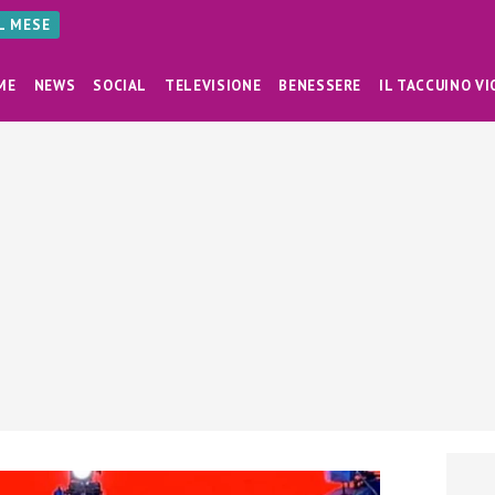
AL MESE
ME
NEWS
SOCIAL
TELEVISIONE
BENESSERE
IL TACCUINO VI