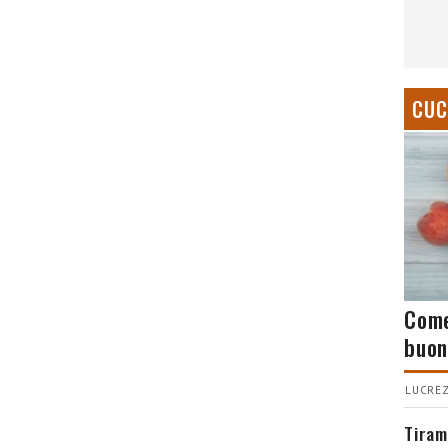
CUC
Come
buon
LUCREZ
Tiram