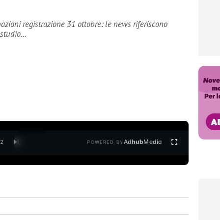
azioni registrazione 31 ottobre: le news riferiscono
 studio…
Ad
hub
Media
/
2
POWERED BY