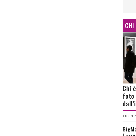
CHI
Chi 
foto
dall
LUCREZ
BigMa
Lazze