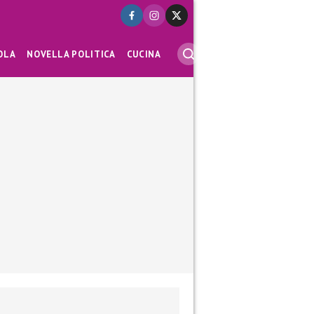
OLA
NOVELLA POLITICA
CUCINA