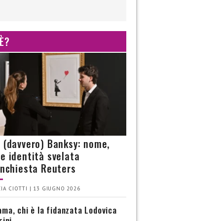
 È?
è (davvero) Banksy: nome,
 e identità svelata
’inchiesta Reuters
IA CIOTTI | 13 GIUGNO 2026
ma, chi è la fidanzata Lodovica
rini