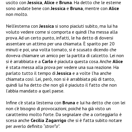
uscito con
Jessica
,
Alice
e
Bruna
. Ha detto che le esterne
sono andate bene con
Jessica
e
Bruna
, mentre con
Alice
non molto.
Nell’esterna con
Jessica
si sono piaciuti subito, ma lui ha
voluto vedere come si comporta e quindi l’ha messa alla
prova. Ad un certo punto, infatti, le ha detto di doversi
assentare un attimo per una chiamata. È sparito per 20
minuti e poi, una volta tornato, si è scusato dicendo che
doveva chiamare un amico per la partita di calcetto. Lei non
si è arrabbiata e a
Carlo
è piaciuta questa cosa. Anche
Alice
è stata messa alla prova per vedere una sua reazione. Ha
parlato tutto il tempo di
Jessica
e a volte l’ha anche
chiamata così. Lei, però, non si è arrabbiata più di tanto,
quindi lui ha detto che non gli è piaciuto il fatto che non
l’abbia mandato a quel paese.
Infine c’è stata l’esterna con
Bruna
e lui ha detto che con lei
non c’è bisogno di provocazioni, poiché ha già visto un
caratterino molto forte. Da segnalare che a corteggiarlo è
scesa anche
Cecilia Zagarrigo
che si è fatta subito notare
per averlo definito
“stron*o”
.