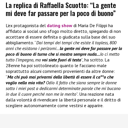
La replica di Raffaella Scuotto: “La gente
mi deve far passare per la poco di buono”
L’ex protagonista del
dating show
di Maria De Filippi ha
affidato ai social uno sfogo molto diretto, spiegando di non
accettare di essere definita o giudicata sulla base del suo
abbigliamento. “
Dai tempi dei tempi che esiste il topless, 800
anni che esistono i perizomi…
la gente mi deve far passare per la
poco di buono di turno che si mostra sempre nuda…
Io ci metto
tutto l’impegno, ma
voi siete fuori di testa
”, ha scritto. La
28enne ha poi sottolineato quanto le facciano male
soprattutto alcuni commenti provenienti da altre donne:
“
Ma chi può mai privarmi della libertà di essere il ca**o che
voglio nella mia vita?
Odio il fatto che siano sempre le donne
sotto i miei post a dedicarmi determinate parole che mi bucano
in due il cuore perché non me le merito
”. Una reazione nata
dalla volontà di rivendicare la libertà personale e il diritto di
scegliere autonomamente come vestirsi e apparire.