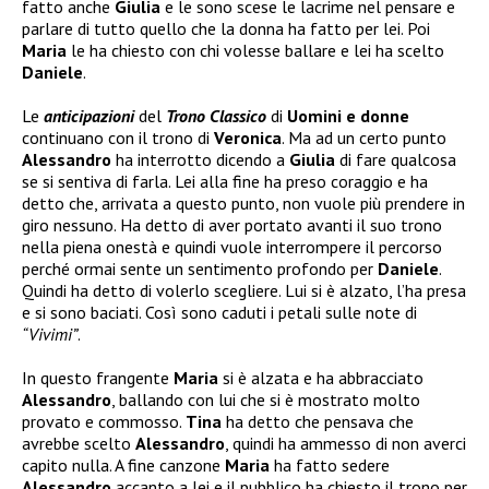
fatto anche
Giulia
e le sono scese le lacrime nel pensare e
parlare di tutto quello che la donna ha fatto per lei. Poi
Maria
le ha chiesto con chi volesse ballare e lei ha scelto
Daniele
.
Le
anticipazioni
del
Trono Classico
di
Uomini e donne
continuano con il trono di
Veronica
. Ma ad un certo punto
Alessandro
ha interrotto dicendo a
Giulia
di fare qualcosa
se si sentiva di farla. Lei alla fine ha preso coraggio e ha
detto che, arrivata a questo punto, non vuole più prendere in
giro nessuno. Ha detto di aver portato avanti il suo trono
nella piena onestà e quindi vuole interrompere il percorso
perché ormai sente un sentimento profondo per
Daniele
.
Quindi ha detto di volerlo scegliere. Lui si è alzato, l’ha presa
e si sono baciati. Così sono caduti i petali sulle note di
“Vivimi”
.
In questo frangente
Maria
si è alzata e ha abbracciato
Alessandro
, ballando con lui che si è mostrato molto
provato e commosso.
Tina
ha detto che pensava che
avrebbe scelto
Alessandro
, quindi ha ammesso di non averci
capito nulla. A fine canzone
Maria
ha fatto sedere
Alessandro
accanto a lei e il pubblico ha chiesto il trono per