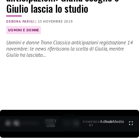
Giulio lascia lo studio
DEBORA PARIGI
|
15 NOVEMBRE 2019
UOMINI E DONNE
Uomini e donne Trono Classico anticipazioni registrazione 14
novembre: le news riferiscono la scelta di Giulia, mentre
Giulio ha lasciato…
0:30 /
Ad
hub
Media
POWERED
1
/
2
3:35
BY