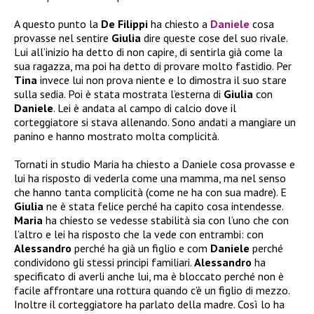
A questo punto la
De Filippi
ha chiesto a
Daniele
cosa
provasse nel sentire
Giulia
dire queste cose del suo rivale.
Lui all’inizio ha detto di non capire, di sentirla già come la
sua ragazza, ma poi ha detto di provare molto fastidio. Per
Tina
invece lui non prova niente e lo dimostra il suo stare
sulla sedia. Poi è stata mostrata l’esterna di
Giulia
con
Daniele
. Lei è andata al campo di calcio dove il
corteggiatore si stava allenando. Sono andati a mangiare un
panino e hanno mostrato molta complicità.
Tornati in studio Maria ha chiesto a Daniele cosa provasse e
lui ha risposto di vederla come una mamma, ma nel senso
che hanno tanta complicità (come ne ha con sua madre). E
Giulia
ne è stata felice perché ha capito cosa intendesse.
Maria
ha chiesto se vedesse stabilità sia con l’uno che con
l’altro e lei ha risposto che la vede con entrambi: con
Alessandro
perché ha già un figlio e com
Daniele
perché
condividono gli stessi principi familiari.
Alessandro
ha
specificato di averli anche lui, ma è bloccato perché non è
facile affrontare una rottura quando c’è un figlio di mezzo.
Inoltre il corteggiatore ha parlato della madre. Così lo ha