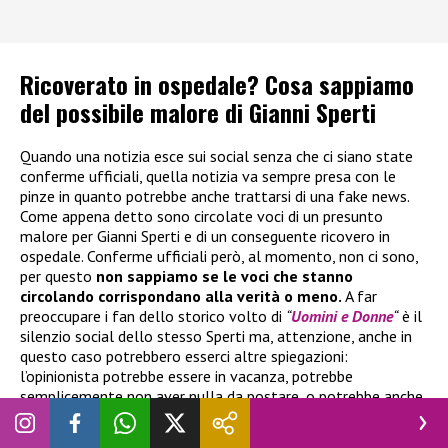
Ricoverato in ospedale? Cosa sappiamo
del possibile malore di Gianni Sperti
Quando una notizia esce sui social senza che ci siano state
conferme ufficiali, quella notizia va sempre presa con le
pinze in quanto potrebbe anche trattarsi di una fake news.
Come appena detto sono circolate voci di un presunto
malore per Gianni Sperti e di un conseguente ricovero in
ospedale. Conferme ufficiali però, al momento, non ci sono,
per questo
non sappiamo se le voci che stanno
circolando corrispondano alla verità o meno.
A far
preoccupare i fan dello storico volto di
“
Uomini e Donne
“
è il
silenzio social dello stesso Sperti ma, attenzione, anche in
questo caso potrebbero esserci altre spiegazioni:
l’opinionista potrebbe essere in vacanza, potrebbe
semplicemente non aver nulla da postare, o potrebbe anche
non essere ancora a conoscenza delle voci sul suo conto che
stanno circolando.