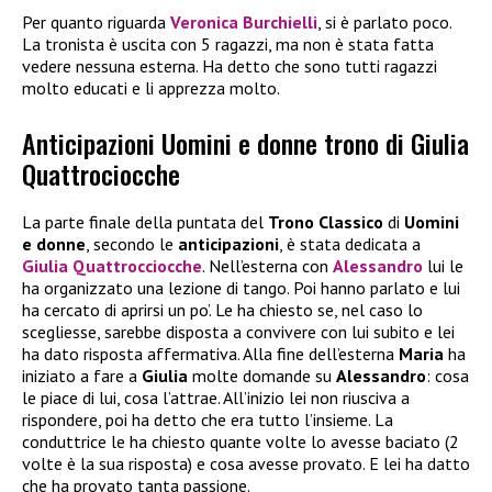
Per quanto riguarda
Veronica Burchielli
, si è parlato poco.
La tronista è uscita con 5 ragazzi, ma non è stata fatta
vedere nessuna esterna. Ha detto che sono tutti ragazzi
molto educati e li apprezza molto.
Anticipazioni Uomini e donne trono di Giulia
Quattrociocche
La parte finale della puntata del
Trono Classico
di
Uomini
e donne
, secondo le
anticipazioni
, è stata dedicata a
Giulia Quattrocciocche
. Nell’esterna con
Alessandro
lui le
ha organizzato una lezione di tango. Poi hanno parlato e lui
ha cercato di aprirsi un po’. Le ha chiesto se, nel caso lo
scegliesse, sarebbe disposta a convivere con lui subito e lei
ha dato risposta affermativa. Alla fine dell’esterna
Maria
ha
iniziato a fare a
Giulia
molte domande su
Alessandro
: cosa
le piace di lui, cosa l’attrae. All’inizio lei non riusciva a
rispondere, poi ha detto che era tutto l’insieme. La
conduttrice le ha chiesto quante volte lo avesse baciato (2
volte è la sua risposta) e cosa avesse provato. E lei ha datto
che ha provato tanta passione.