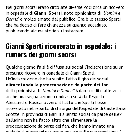
Nei giorni scorsi erano circolate diverse voci circa un ricovero
in ospedale di
Gianni Sperti,
noto opinionista di “
Uomini e
Donne”
e molto amato dal pubblico. Ora è lo stesso Sperti
che ha deciso di fare chiarezza su quanto accaduto,
pubblicando alcune storie su Instagram.
Gianni Sperti ricoverato in ospedale: i
rumors dei giorni scorsi
Qualche giorno fa si è diffusa sui social l’indiscrezione su un
presunto ricovero in ospedale di Gianni Sperti.
Un’indiscrezione che ha subito fatto il giro dei social,
alimentando la preoccupazione da parte dei fan
dell’opinionista di “
Uomini e Donne
.” A dare credito alle voci
anche una segnalazione condivisa su
X
dall’esperto
Alessandro Rosica, ovvero il fatto che Sperti fosse
ricoverato nel reparto di chirurgia dell’ospedale di Castellana
Grotte, in provincia di Bari. Il silenzio social da parte dell’ex
ballerino non ha fatto altro che alimentare la
preoccupazione da parte dei fan, che hanno inviato una
miriade di messaggi per avere notizie sulle sue condizioni. A