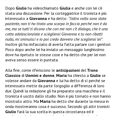
Dopo
Giulio
ha videochiamato
Giulia
e anche con lei c’è
stata una discussione. Per la corteggiatrice il tronista è più
interessato a
Giovanna
e ha detto:
“l’altra volta sono stata
paziente, non ti ho tirato una scarpa in faccia perché non è da
me, ma se tutti ti dicono che con me non c’è dialogo, che è una
cotta adolescienziale e scieglierai Giovanna e tu non ribatti
nulla, mi sminuisci e io poi credo davvero che sceglierai lei”
.
Inoltre gli ha rinfacciato di averla fatta parlare con i genitori.
Poco dopo anche lei ha inviato un messaggio lunghissimo
dove ha ripetuto le stesse cose e ha detto che per lei non
aveva senso essere in puntata.
Alla fine, come riferiscono le
anticipazioni
del
Trono
Classico
di
Uomini e donne
,
Maria
ha chiesto a
Giulio
se
volesse andare da
Giovanna
e lui ha detto di sì perché se
interessato mette da parte l’orgoglio a differenza di loro
due. Quindi la redazione gli ha preparato una macchina e il
tronista è uscito dallo studio. Non è più tornato e non hanno
mostrato altro. Ma
Maria
ha detto che durante la messa in
onda mostreranno cosa è successo. Secondo gli altri tronisti
Giulio
farà la sua scelta in questa circostanza ed è