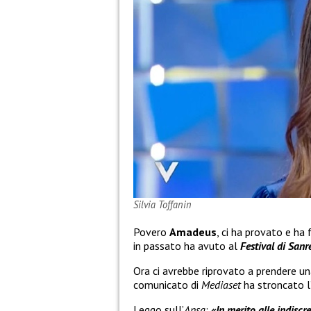
Silvia Toffanin
Povero
Amadeus
, ci ha provato e ha
in passato ha avuto al
Festival
di San
Ora ci avrebbe riprovato a prendere un
comunicato di
Mediaset
ha stroncato l’
Leggo sull’
Ansa
:
«In merito alle indiscr