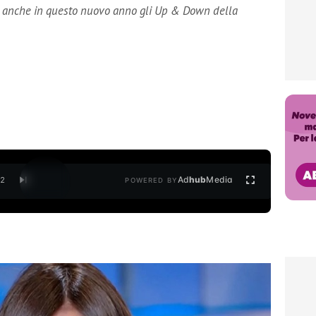
 anche in questo nuovo anno gli Up & Down della
Ad
hub
Media
/
2
POWERED BY