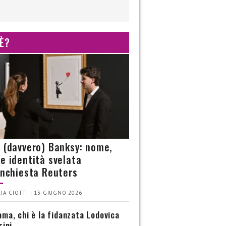
 È?
è (davvero) Banksy: nome,
 e identità svelata
’inchiesta Reuters
IA CIOTTI | 13 GIUGNO 2026
ma, chi è la fidanzata Lodovica
rini