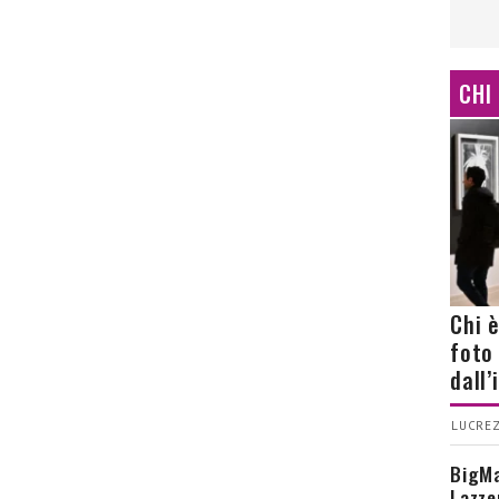
CHI
Chi 
foto
dall
LUCREZ
BigMa
Lazze