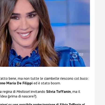
 fatto bene, ma non tutte le ciambelle riescono col buco:
remo
Maria De Filippi
ed è stato boom.
a regina di
Mediaset
invitando
Silvia Toffanin
, ma il
idea (prima di nascere?).
ezioni su una possibile partecipazione di Silvia Toffanin al