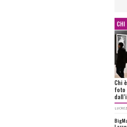
CHI
Chi 
foto
dall
LUCREZ
BigMa
Lazze