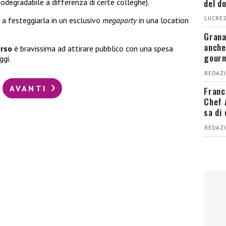
del d
iodegradabile a differenza di certe colleghe).
LUCREZ
 a festeggiarla in un esclusivo
megaparty
in una location
Grana
anche
Urso
è bravissima ad attirare pubblico con una spesa
gour
ggi.
REDAZI
AVANTI
Franc
Chef 
sa di
REDAZI