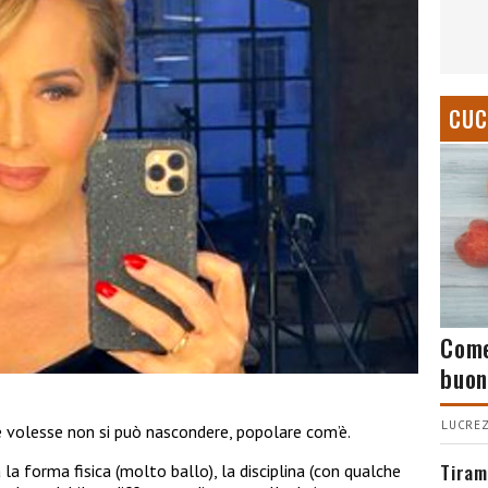
CUC
Come
buon
LUCREZ
 volesse non si può nascondere, popolare com’è.
Tiram
a la forma fisica (molto ballo), la disciplina (con qualche