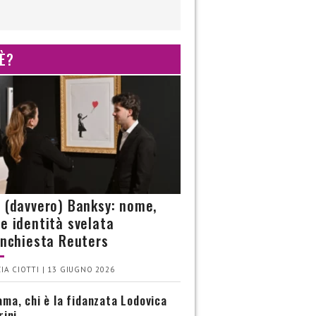
 È?
è (davvero) Banksy: nome,
 e identità svelata
’inchiesta Reuters
IA CIOTTI | 13 GIUGNO 2026
ma, chi è la fidanzata Lodovica
rini