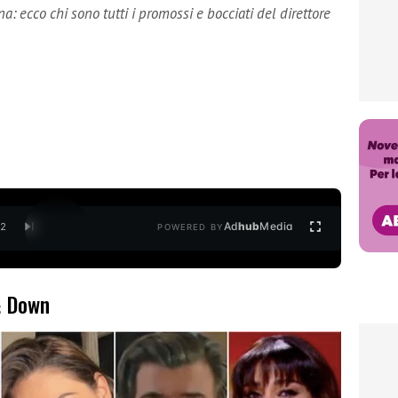
 ecco chi sono tutti i promossi e bocciati del direttore
Ad
hub
Media
/
2
POWERED BY
& Down