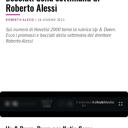
Roberto Alessi
ROBERTO ALESSI
|
24 GIUGNO 2021
Sul numero di Novella 2000 torna la rubrica Up & Down.
Ecco i promossi e bocciati della settimana del direttore
Roberto Alessi
0:27 /
Ad
hub
Media
POWERED
1
/
2
3:35
BY