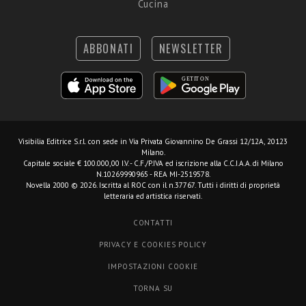
Cucina
ABBONATI
NEWSLETTER
Visibilia Editrice S.r.l.
con sede in Via Privata Giovannino De Grassi 12/12A, 20123
Milano.
Capitale sociale € 100.000,00 I.V. - C.F./P.IVA ed iscrizione alla C.C.I.A.A. di Milano
N.10269990965 - REA MI-2519578.
Novella 2000 © 2026. Iscritta al ROC con il n.37767. Tutti i diritti di proprietà
letteraria ed artistica riservati.
CONTATTI
PRIVACY E COOKIES POLICY
IMPOSTAZIONI COOKIE
TORNA SU