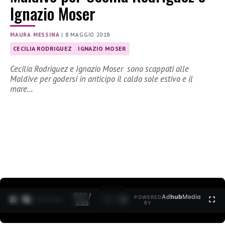
Ignazio Moser
MAURA MESSINA
|
8 MAGGIO 2018
CECILIA RODRIGUEZ
IGNAZIO MOSER
Cecilia Rodriguez e Ignazio Moser sono scappati alle
Maldive per godersi in anticipo il caldo sole estivo e il
mare…
0:27 /
Ad
hub
Media
POWERED
1
/
2
3:35
BY