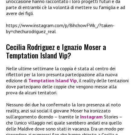
un’occasione hanno raccontato i loro progetti futuri e da
parte di entrambi c’è la volontà di mettere su famiglia e ad
avere dei figli.
https://www.instagram.com/p/BihchowFWk_/?taken-
by=chechurodriguez_real
Cecilia Rodriguez e Ignazio Moser a
Temptation Island Vip?
Nelle ultime settimane la coppia è stata al centro dei
riflettori per la loro presunta partecipazione alla nuova
edizione di
Temptation Island Vip
, il reality delle tentazioni
dove partecipano delle coppie che vengono messe alla
prova da alcuni tentatori.
Nessuno dei due ha confermato la loro presenza al noto
reality, anzi sui social il giovane Moser ha ironizzato
sull’argomento dicendo – tramite le
Instagram
Stories –
che l’unico villaggio nel quale sarebbero andati era quello
delle Maldive dove sono stati in vacanza. Era un modo per
rispondere ai numerosi fan che hanno chiesto a Cecilia e