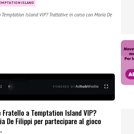
EMPTATION ISLAND
a Temptation Island VIP? Trattative in corso con Maria De
Ad
hub
Media
/
2
POWERED BY
e Fratello a Temptation Island VIP?
a De Filippi per partecipare al gioco
.