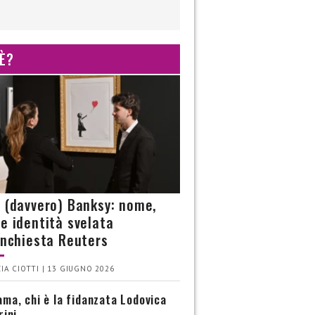
 È?
è (davvero) Banksy: nome,
 e identità svelata
’inchiesta Reuters
IA CIOTTI | 13 GIUGNO 2026
ma, chi è la fidanzata Lodovica
rini