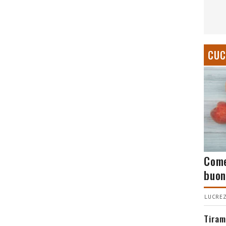
CUC
Come
buon
LUCREZ
Tiram