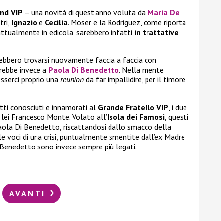
nd VIP
– una novità di quest’anno voluta da
Maria De
tri,
Ignazio
e
Cecilia
. Moser e la Rodriguez, come riporta
ttualmente in edicola, sarebbero infatti
in trattative
trebbero trovarsi nuovamente faccia a faccia con
rebbe invece a
Paola Di Benedetto
. Nella mente
esserci proprio una
reunion
da far impallidire, per il timore
atti conosciuti e innamorati al
Grande Fratello VIP
, i due
i lei Francesco Monte. Volato all’
Isola dei Famosi
, questi
Paola Di Benedetto, riscattandosi dallo smacco della
le voci di una crisi, puntualmente smentite dall’ex Madre
 Benedetto sono invece sempre più legati.
AVANTI