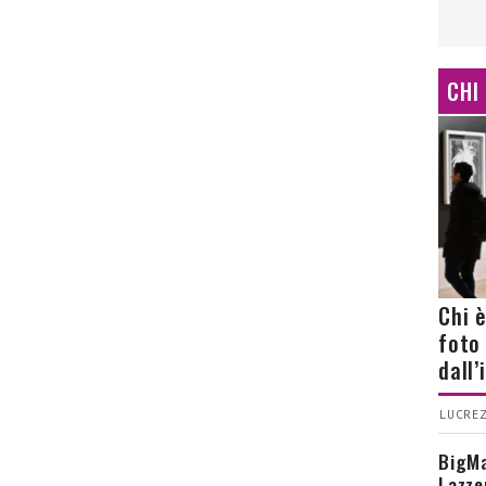
CHI
Chi 
foto
dall
LUCREZ
BigMa
Lazze