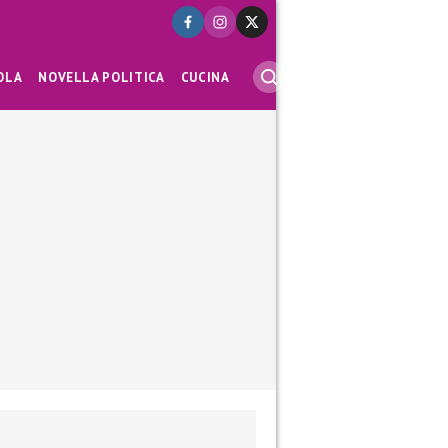
OLA
NOVELLA POLITICA
CUCINA