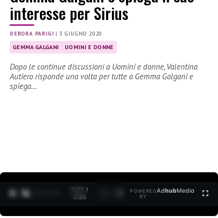
interesse per Sirius
DEBORA PARIGI
|
3 GIUGNO 2020
GEMMA GALGANI
UOMINI E DONNE
Dopo le continue discussioni a Uomini e donne, Valentina
Autiero risponde una volta per tutte a Gemma Galgani e
spiega…
0:27 /
Ad
hub
Media
POWERED
1
/
2
3:35
BY