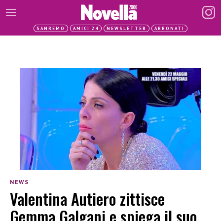
SANREMO
AMICI 24
NEWSLETTER
ABBONATI
NEWS
Valentina Autiero zittisce
Gemma Galgani e spiega il suo