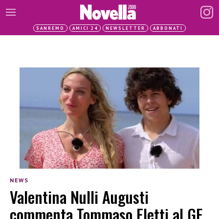
SANREMO
AMICI 24
NEWSLETTER
ABBONATI
NEWS
Valentina Nulli Augusti
commenta Tommaso Eletti al GF