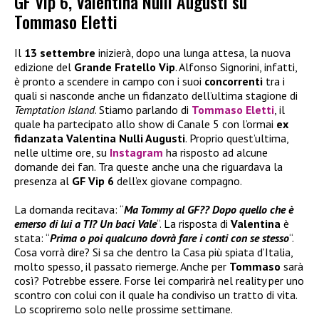
GF Vip 6, Valentina Nulli Augusti su
Tommaso Eletti
Il
13 settembre
inizierà, dopo una lunga attesa, la nuova
edizione del
Grande
Fratello Vip
. Alfonso Signorini, infatti,
è pronto a scendere in campo con i suoi
concorrenti
tra i
quali si nasconde anche un fidanzato dell’ultima stagione di
Temptation Island
. Stiamo parlando di
Tommaso Eletti
, il
quale ha partecipato allo show di Canale 5 con l’ormai
ex
fidanzata Valentina Nulli Augusti
. Proprio quest’ultima,
nelle ultime ore, su
Instagram
ha risposto ad alcune
domande dei fan. Tra queste anche una che riguardava la
presenza al
GF Vip 6
dell’ex giovane compagno.
La domanda recitava: “
Ma Tommy al GF?? Dopo quello che è
emerso di lui a TI? Un baci Vale
“. La risposta di
Valentina
è
stata: “
Prima o poi qualcuno dovrà fare i conti con se stesso
“.
Cosa vorrà dire? Si sa che dentro la Casa più spiata d’Italia,
molto spesso, il passato riemerge. Anche per
Tommaso
sarà
così? Potrebbe essere. Forse lei comparirà nel reality per uno
scontro con colui con il quale ha condiviso un tratto di vita.
Lo scopriremo solo nelle prossime settimane.