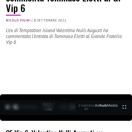
Vip 6
NICOLÒ FIGINI
|
8 SETTEMBRE 2021
L’ex di Temptation Island Valentina Nulli Augusti ha
commentato l’entrata di Tommaso Eletti al Grande Fratello
Vip 6
0:12 /
Ad
hub
Media
POWERED
1
/
2
1:40
BY