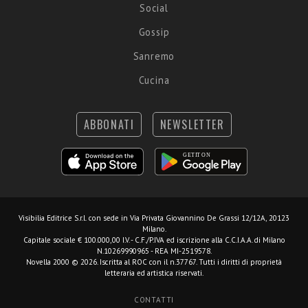
Social
Gossip
Sanremo
Cucina
ABBONATI
NEWSLETTER
Visibilia Editrice S.r.l.
con sede in Via Privata Giovannino De Grassi 12/12A, 20123
Milano.
Capitale sociale € 100.000,00 I.V. - C.F./P.IVA ed iscrizione alla C.C.I.A.A. di Milano
N.10269990965 - REA MI-2519578.
Novella 2000 © 2026. Iscritta al ROC con il n.37767. Tutti i diritti di proprietà
letteraria ed artistica riservati.
CONTATTI