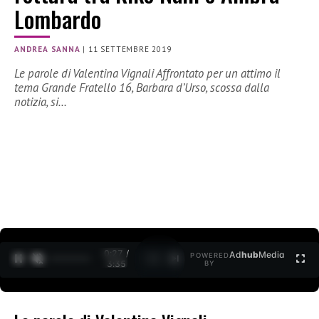
Lombardo
ANDREA SANNA
|
11 SETTEMBRE 2019
Le parole di Valentina Vignali Affrontato per un attimo il
tema Grande Fratello 16, Barbara d’Urso, scossa dalla
notizia, si…
0:27 /
Ad
hub
Media
POWERED
1
/
2
3:35
BY