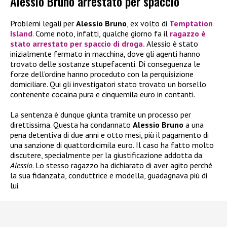
Alessio Bruno arrestato per spaccio
Problemi legali per
Alessio Bruno
, ex volto di
Temptation
Island
. Come noto, infatti, qualche giorno fa il
ragazzo è
stato arrestato per spaccio di droga.
Alessio è stato
inizialmente fermato in macchina, dove gli agenti hanno
trovato delle sostanze stupefacenti. Di conseguenza le
forze dell’ordine hanno proceduto con la perquisizione
domiciliare. Qui gli investigatori stato trovato un borsello
contenente cocaina pura e cinquemila euro in contanti.
La sentenza è dunque giunta tramite un processo per
direttissima. Questa ha condannato
Alessio Bruno
a una
pena detentiva di due anni e otto mesi, più il pagamento di
una sanzione di quattordicimila euro. Il caso ha fatto molto
discutere, specialmente per la giustificazione addotta da
Alessio
. Lo stesso ragazzo ha dichiarato di aver agito perché
la sua fidanzata, conduttrice e modella, guadagnava più di
lui.