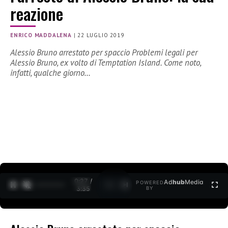
reazione
ENRICO MADDALENA
|
22 LUGLIO 2019
Alessio Bruno arrestato per spaccio Problemi legali per
Alessio Bruno, ex volto di Temptation Island. Come noto,
infatti, qualche giorno…
0:27 /
Ad
hub
Media
POWERED
1
/
2
3:35
BY