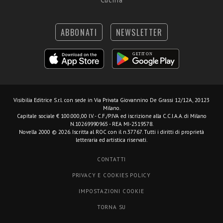
ABBONATI
NEWSLETTER
Visibilia Editrice S.r.l.
con sede in Via Privata Giovannino De Grassi 12/12A, 20123
Milano.
Capitale sociale € 100.000,00 I.V. - C.F./P.IVA ed iscrizione alla C.C.I.A.A. di Milano
N.10269990965 - REA MI-2519578.
Novella 2000 © 2026. Iscritta al ROC con il n.37767. Tutti i diritti di proprietà
letteraria ed artistica riservati.
CONTATTI
PRIVACY E COOKIES POLICY
IMPOSTAZIONI COOKIE
TORNA SU