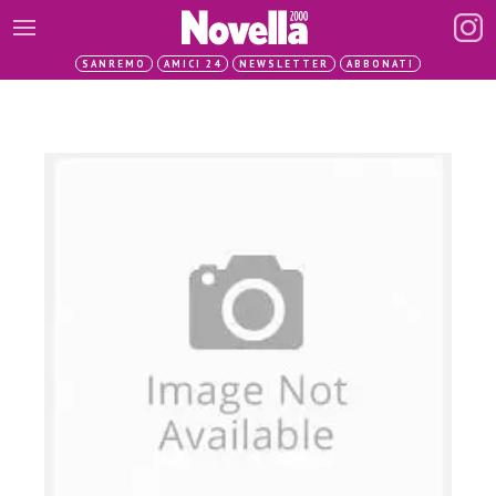
SANREMO
AMICI 24
NEWSLETTER
ABBONATI