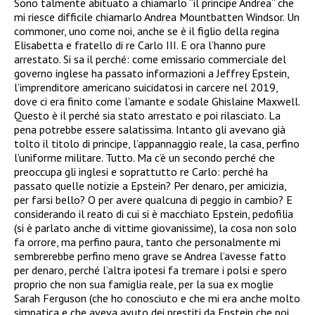
Sono talmente abituato a chiamarlo “il principe Andrea” che
mi riesce difficile chiamarlo Andrea Mountbatten Windsor. Un
commoner, uno come noi, anche se è il figlio della regina
Elisabetta e fratello di re Carlo III. E ora l’hanno pure
arrestato. Si sa il perché: come emissario commerciale del
governo inglese ha passato informazioni a Jeffrey Epstein,
l’imprenditore americano suicidatosi in carcere nel 2019,
dove ci era finito come l’amante e sodale Ghislaine Maxwell.
Questo è il perché sia stato arrestato e poi rilasciato. La
pena potrebbe essere salatissima. Intanto gli avevano già
tolto il titolo di principe, l’appannaggio reale, la casa, perfino
l’uniforme militare. Tutto. Ma c’è un secondo perché che
preoccupa gli inglesi e soprattutto re Carlo: perché ha
passato quelle notizie a Epstein? Per denaro, per amicizia,
per farsi bello? O per avere qualcuna di peggio in cambio? E
considerando il reato di cui si è macchiato Epstein, pedofilia
(si è parlato anche di vittime giovanissime), la cosa non solo
fa orrore, ma perfino paura, tanto che personalmente mi
sembrerebbe perfino meno grave se Andrea l’avesse fatto
per denaro, perché l’altra ipotesi fa tremare i polsi e spero
proprio che non sua famiglia reale, per la sua ex moglie
Sarah Ferguson (che ho conosciuto e che mi era anche molto
simpatica e che aveva avuto dei prestiti da Epstein che poi