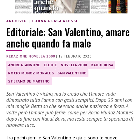
ARCHIVIO
|
TORNA A CASA ALESSI
Editoriale: San Valentino, amare
anche quando fa male
REDAZIONE NOVELLA 2000
|
12 FEBBRAIO 2026
ANDREA IANNONE
ELODIE
NOVELLA 2000
RAOUL BOVA
ROCIO MUNOZ MORALES
SAN VALENTINO
STEFANO DE MARTINO
San Valentino è vicino, ma io credo che l’amore vada
dimostrato tutto l’anno con gesti semplici. Dopo 33 anni con
mia moglie Betta so che servono anche pazienza e forza. A
volte però l’amore può ferire, come per Rocío Muñoz Morales
dopo la fine con Raoul Bova, ma resta sempre la speranza di
ritrovare luce.
Tra pochi giorni è San Valentino e già ci sono le nuove