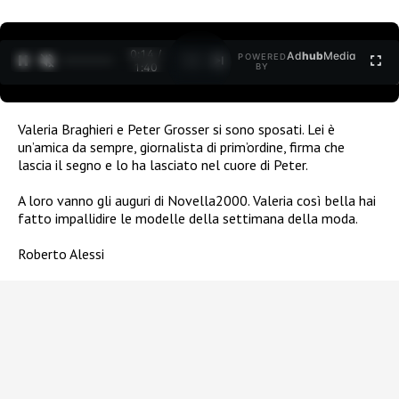
0:16 /
Ad
hub
Media
POWERED
1
/
2
1:40
BY
Valeria Braghieri e Peter Grosser si sono sposati. Lei è
un’amica da sempre, giornalista di prim’ordine, firma che
lascia il segno e lo ha lasciato nel cuore di Peter.
A loro vanno gli auguri di Novella2000. Valeria così bella hai
fatto impallidire le modelle della settimana della moda.
Roberto Alessi