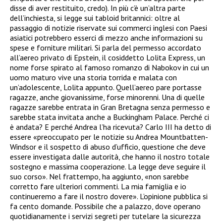
disse di aver restituito, credo). In più c’è un’altra parte
dell’inchiesta, si legge sui tabloid britannici: oltre al
passaggio di notizie riservate sui commerci inglesi con Paesi
asiatici potrebbero esserci di mezzo anche informazioni su
spese e forniture militari. Si parla del permesso accordato
all’aereo privato di Epstein, il cosiddetto Lolita Express, un
nome forse spirato al famoso romanzo di Nabokov in cui un
uomo maturo vive una storia torrida e malata con
un’adolescente, Lolita appunto. Quell’aereo pare portasse
ragazze, anche giovanissime, forse minorenni. Una di quelle
ragazze sarebbe entrata in Gran Bretagna senza permesso e
sarebbe stata invitata anche a Buckingham Palace. Perché ci
è andata? E perché Andrea l’ha ricevuta? Carlo III ha detto di
essere «preoccupato per le notizie su Andrea Mountbatten-
Windsor e il sospetto di abuso d’ufficio, questione che deve
essere investigata dalle autorità, che hanno il nostro totale
sostegno e massima cooperazione. La legge deve seguire il
suo corso». Nel frattempo, ha aggiunto, «non sarebbe
corretto fare ulteriori commenti. La mia famiglia e io
continueremo a fare il nostro dovere». L’opinione pubblica si
fa cento domande. Possibile che a palazzo, dove operano
quotidianamente i servizi segreti per tutelare la sicurezza