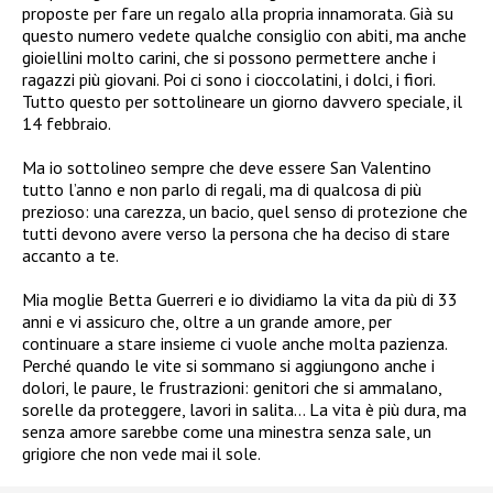
proposte per fare un regalo alla propria innamorata. Già su
questo numero vedete qualche consiglio con abiti, ma anche
gioiellini molto carini, che si possono permettere anche i
ragazzi più giovani. Poi ci sono i cioccolatini, i dolci, i fiori.
Tutto questo per sottolineare un giorno davvero speciale, il
14 febbraio.
Ma io sottolineo sempre che deve essere San Valentino
tutto l’anno e non parlo di regali, ma di qualcosa di più
prezioso: una carezza, un bacio, quel senso di protezione che
tutti devono avere verso la persona che ha deciso di stare
accanto a te.
Mia moglie Betta Guerreri e io dividiamo la vita da più di 33
anni e vi assicuro che, oltre a un grande amore, per
continuare a stare insieme ci vuole anche molta pazienza.
Perché quando le vite si sommano si aggiungono anche i
dolori, le paure, le frustrazioni: genitori che si ammalano,
sorelle da proteggere, lavori in salita… La vita è più dura, ma
senza amore sarebbe come una minestra senza sale, un
grigiore che non vede mai il sole.