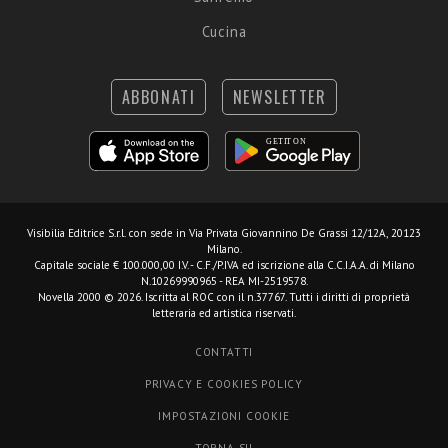
Cucina
ABBONATI
NEWSLETTER
Visibilia Editrice S.r.l.
con sede in Via Privata Giovannino De Grassi 12/12A, 20123
Milano.
Capitale sociale € 100.000,00 I.V. - C.F./P.IVA ed iscrizione alla C.C.I.A.A. di Milano
N.10269990965 - REA MI-2519578.
Novella 2000 © 2026. Iscritta al ROC con il n.37767. Tutti i diritti di proprietà
letteraria ed artistica riservati.
CONTATTI
PRIVACY E COOKIES POLICY
IMPOSTAZIONI COOKIE