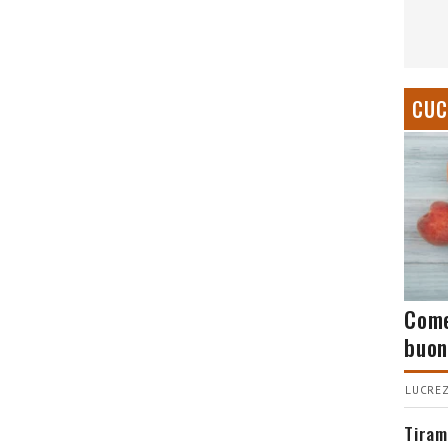
CUC
Come
buon
LUCREZ
Tiram