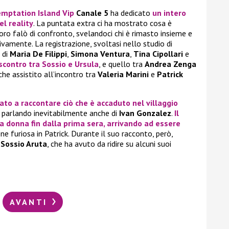
mptation Island Vip
Canale 5
ha dedicato
un intero
el reality
. La puntata extra ci ha mostrato cosa è
oro falò di confronto, svelandoci chi è rimasto insieme e
tivamente. La registrazione, svoltasi nello studio di
 di
Maria De Filippi
,
Simona Ventura
,
Tina Cipollari
e
 scontro tra
Sossio
e
Ursula
, e quello tra
Andrea Zenga
he assistito all’incontro tra
Valeria Marini
e
Patrick
iato a raccontare ciò che è accaduto nel villaggio
, parlando inevitabilmente anche di
Ivan Gonzalez
.
Il
a donna fin dalla prima sera, arrivando ad essere
 furiosa in Patrick. Durante il suo racconto, però,
a
Sossio Aruta
, che ha avuto da ridire su alcuni suoi
AVANTI