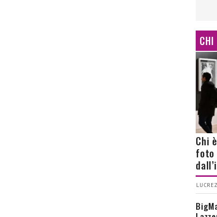
CHI
Chi 
foto
dall
LUCREZ
BigMa
Lazze