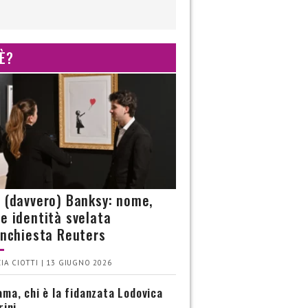
 È?
è (davvero) Banksy: nome,
 e identità svelata
’inchiesta Reuters
IA CIOTTI | 13 GIUGNO 2026
ma, chi è la fidanzata Lodovica
rini