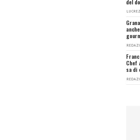
del d
LUCREZ
Grana
anche
gour
REDAZI
Franc
Chef 
sa di
REDAZI