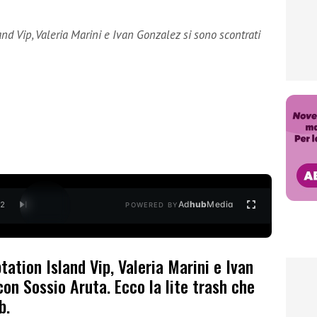
nd Vip, Valeria Marini e Ivan Gonzalez si sono scontrati
Ad
hub
Media
/
2
POWERED BY
tation Island Vip, Valeria Marini e Ivan
con Sossio Aruta. Ecco la lite trash che
b.