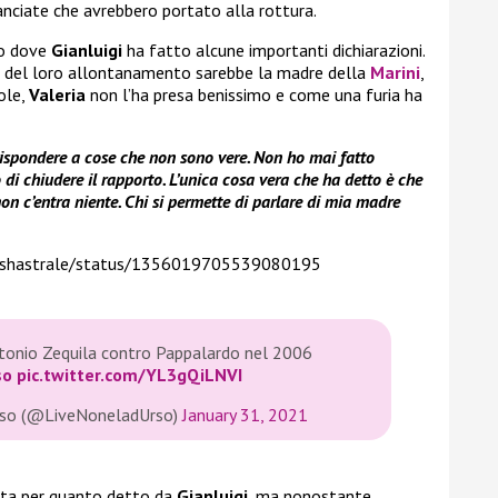
lanciate che avrebbero portato alla rottura.
to dove
Gianluigi
ha fatto alcune importanti dichiarazioni.
del loro allontanamento sarebbe la madre della
Marini
,
ole,
Valeria
non l’ha presa benissimo e come una furia ha
rispondere a cose che non sono vere. Non ho mai fatto
i chiudere il rapporto. L’unica cosa vera che ha detto è che
on c’entra niente. Chi si permette di parlare di mia madre
rashastrale/status/1356019705539080195
ntonio Zequila contro Pappalardo nel 2006
so
pic.twitter.com/YL3gQiLNVI
Urso (@LiveNoneladUrso)
January 31, 2021
ata per quanto detto da
Gianluigi
, ma nonostante