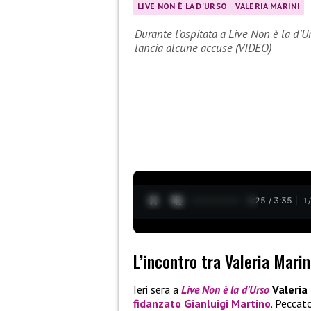
LIVE NON È LA D'URSO
VALERIA MARINI
Durante l’ospitata a Live Non è la d’Urs
lancia alcune accuse (VIDEO)
0:26 / 3:35
1
L’incontro tra Valeria Marini
Ieri sera a
Live Non è la d’Urso
Valeria
fidanzato Gianluigi Martino
. Peccat