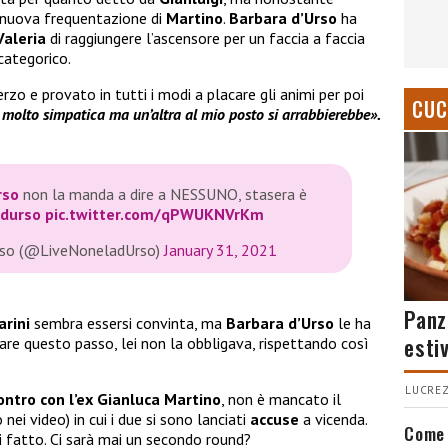
 nuova frequentazione di
Martino
.
Barbara d’Urso
ha
Valeria
di raggiungere l’ascensore per un faccia a faccia
categorico.
zo e provato in tutti i modi a placare gli animi per poi
CUC
i molto simpatica ma un’altra al mio posto si arrabbierebbe».
rso
non la manda a dire a NESSUNO, stasera è
durso
pic.twitter.com/qPWUKNVrKm
Urso (@LiveNoneladUrso)
January 31, 2021
Panz
arini
sembra essersi convinta, ma
Barbara d’Urso
le ha
esti
fare questo passo, lei non la obbligava, rispettando così
LUCREZ
contro con l’ex Gianluca Martino
, non è mancato il
ei video) in cui i due si sono lanciati
accuse
a vicenda.
Come 
i fatto. Ci sarà mai un secondo round?