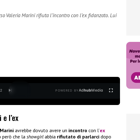
o Valeria Marini rifiuta l’incontro con l’ex fidanzato. Lui
Ad
hub
Media
/
2
POWERED BY
 e l’ex
 Marini
avrebbe dovuto avere un
incontro
con l’
ex
o però che la
showgirl
abbia
rifiutato di parlarci
dopo