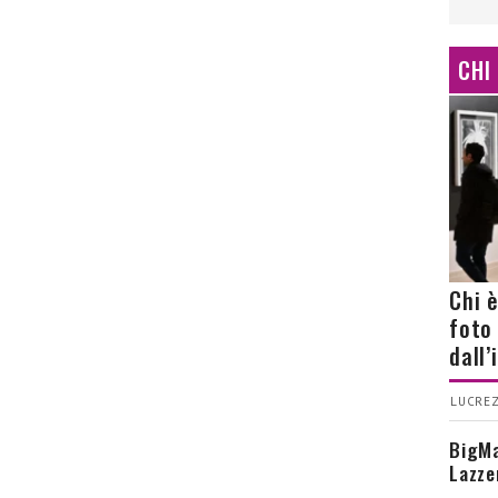
CHI
Chi 
foto
dall
LUCREZ
BigMa
Lazze