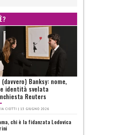
 È?
è (davvero) Banksy: nome,
 e identità svelata
’inchiesta Reuters
IA CIOTTI | 13 GIUGNO 2026
ma, chi è la fidanzata Lodovica
rini