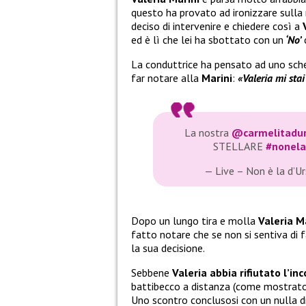
questo ha provato ad ironizzare sulla
deciso di intervenire e chiedere così a
ed è lì che lei ha sbottato con un
‘No’
La conduttrice ha pensato ad uno scher
far notare alla
Marini
:
«Valeria mi sta
La nostra
@carmelitadu
STELLARE
#nonela
— Live – Non è la d’
Dopo un lungo tira e molla
Valeria M
fatto notare che se non si sentiva di 
la sua decisione.
Sebbene
Valeria abbia rifiutato l’in
battibecco a distanza (come mostrato n
Uno scontro conclusosi con un nulla d