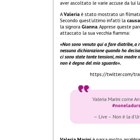
aver ascoltato le varie accuse da lui 
A
Valeria
è stato mostrato un filma
Secondo quest’ultimo infatti la
causa
la signora
Gianna
. Apprese queste par
attaccato la sua vecchia fiamma:
«Non sono venuta qui a fare diatribe, a 
nessuna dichiarazione quando ho deciso d
ci sono state tante tensioni, mia madre n
non è degna del mio sguardo».
https://twitter.com/t
Valeria Marini come A
#noneladur
— Live – Non è la d’
Valeria Marini
è parsa molto arrabbi