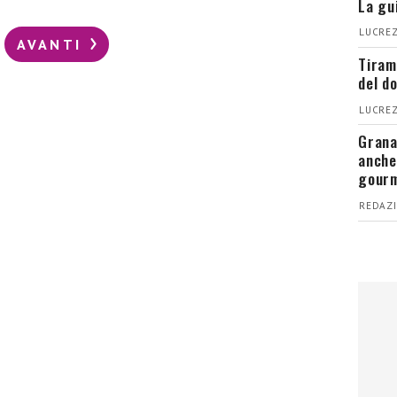
La gu
LUCREZ
AVANTI
Tiram
del d
LUCREZ
Grana
anche
gour
REDAZI