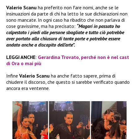
Valerio Scanu
ha preferito non fare nomi, anche se le
insinuazioni da parte di chi ha letto le sue dichiarazioni non
sono mancate. In ogni caso ha ribadito che non parlava di
cose gravissime, ma ha precisato:
“Magari in passato ho
calpestato i piedi alle persone sbagliate e tutto ciò potrebbe
aver portato alla chiusura di tante porte e potrebbe essere
andato anche a discapito dell’arte”.
LEGGI ANCHE
:
Gerardina Trovato, perché non è nel cast
di Ora o mai più
Infine
Valerio Scanu
ha anche fatto sapere, prima di
chiudere il discorso, che questo si sarebbe verificato quando
ancora era ventenne.