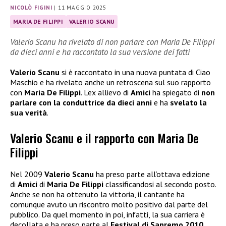
NICOLÒ FIGINI
|
11 MAGGIO 2025
MARIA DE FILIPPI
VALERIO SCANU
Valerio Scanu ha rivelato di non parlare con Maria De Filippi
da dieci anni e ha raccontato la sua versione dei fatti
Valerio Scanu
si è raccontato in una nuova puntata di Ciao
Maschio e ha rivelato anche un retroscena sul suo rapporto
con
Maria De Filippi
. L’ex allievo di
Amici
ha spiegato di
non
parlare con la conduttrice da dieci anni
e ha
svelato la
sua verità
.
Valerio Scanu e il rapporto con Maria De
Filippi
Nel 2009
Valerio Scanu
ha preso parte all’ottava edizione
di
Amici
di
Maria De Filippi
classificandosi al secondo posto.
Anche se non ha ottenuto la vittoria, il cantante ha
comunque avuto un riscontro molto positivo dal parte del
pubblico. Da quel momento in poi, infatti, la sua carriera è
decollata e ha preso parte al
Festival di Sanremo 2010
,