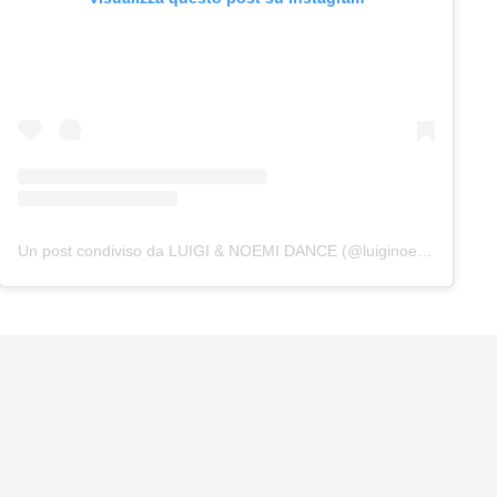
Un post condiviso da LUIGI & NOEMI DANCE (@luiginoemidance)