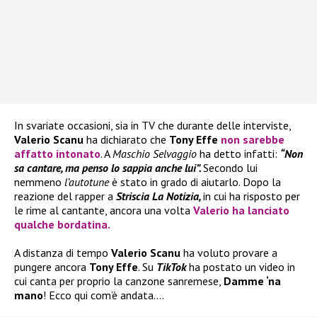
In svariate occasioni, sia in TV che durante delle interviste,
Valerio Scanu
ha dichiarato che
Tony Effe
non sarebbe
affatto intonato
. A
Maschio Selvaggio
ha detto infatti:
“Non
sa cantare, ma penso lo sappia anche lui”.
Secondo lui
nemmeno
l’autotune
è stato in grado di aiutarlo. Dopo la
reazione del rapper a
Striscia La Notizia,
in cui ha risposto per
le rime al cantante, ancora una volta
Valerio
ha lanciato
qualche bordatina.
A distanza di tempo
Valerio Scanu
ha voluto provare a
pungere ancora
Tony Effe
. Su
TikTok
ha postato un video in
cui canta per proprio la canzone sanremese,
Damme ‘na
mano
! Ecco qui com’è andata….