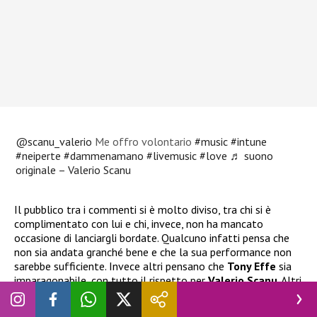
@scanu_valerio
Me offro volontario
#music
#intune
#neiperte
#dammenamano
#livemusic
#love
♬ suono
originale – Valerio Scanu
Il pubblico tra i commenti si è molto diviso, tra chi si è
complimentato con lui e chi, invece, non ha mancato
occasione di lanciargli bordate. Qualcuno infatti pensa che
non sia andata granché bene e che la sua performance non
sarebbe sufficiente. Invece altri pensano che
Tony Effe
sia
imparagonabile, con tutto il rispetto per
Valerio Scanu
. Altri
qua e là avrebbero preferito invece la versione di
Leo
Gassmann
rispetto sia all’originale che a quella di
Scanu
.