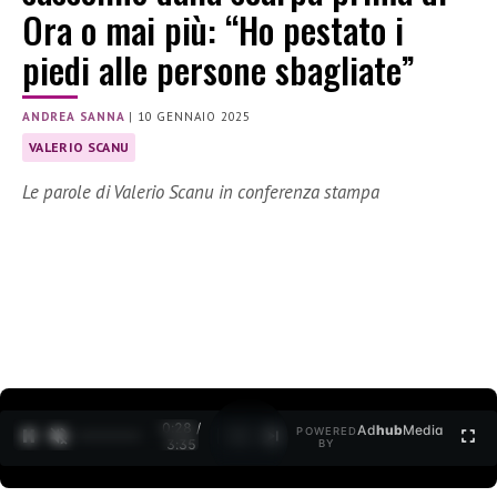
Ora o mai più: “Ho pestato i
piedi alle persone sbagliate”
ANDREA SANNA
|
10 GENNAIO 2025
VALERIO SCANU
Le parole di Valerio Scanu in conferenza stampa
0:29 /
Ad
hub
Media
POWERED
1
/
2
3:35
BY