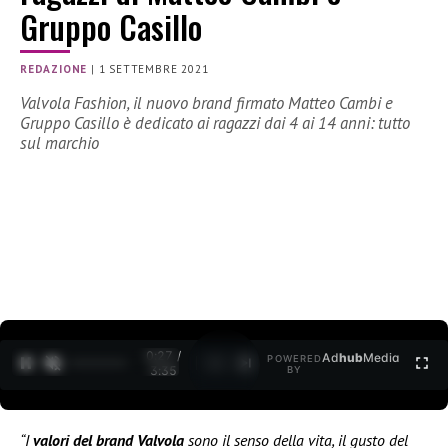
Gruppo Casillo
REDAZIONE
|
1 SETTEMBRE 2021
Valvola Fashion, il nuovo brand firmato Matteo Cambi e
Gruppo Casillo è dedicato ai ragazzi dai 4 ai 14 anni: tutto
sul marchio
0:28 /
Ad
hub
Media
POWERED
1
/
2
3:35
BY
“I
valori del brand Valvola
sono il senso della vita, il gusto del