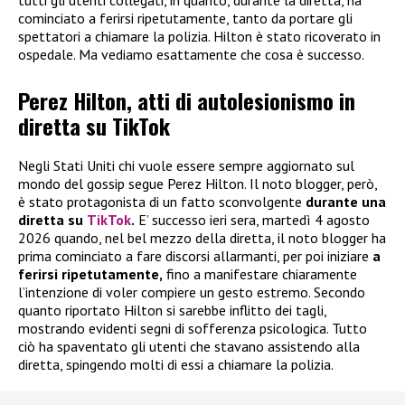
tutti gli utenti collegati, in quanto, durante la diretta, ha
cominciato a ferirsi ripetutamente, tanto da portare gli
spettatori a chiamare la polizia. Hilton è stato ricoverato in
ospedale. Ma vediamo esattamente che cosa è successo.
Perez Hilton, atti di autolesionismo in
diretta su TikTok
Negli Stati Uniti chi vuole essere sempre aggiornato sul
mondo del gossip segue Perez Hilton. Il noto blogger, però,
è stato protagonista di un fatto sconvolgente
durante una
diretta su
TikTok
.
E’ successo ieri sera, martedì 4 agosto
2026 quando, nel bel mezzo della diretta, il noto blogger ha
prima cominciato a fare discorsi allarmanti, per poi iniziare
a
ferirsi ripetutamente,
fino a manifestare chiaramente
l’intenzione di voler compiere un gesto estremo. Secondo
quanto riportato Hilton si sarebbe inflitto dei tagli,
mostrando evidenti segni di sofferenza psicologica. Tutto
ciò ha spaventato gli utenti che stavano assistendo alla
diretta, spingendo molti di essi a chiamare la polizia.