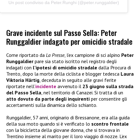
Un post condiviso da Peter.Runghi (@peter.runggaldier)
Grave incidente sul Passo Sella: Peter
Runggaldier indagato per omicidio stradale
Come riportato da
La Presse
, l’ex campione di sci alpino
Peter
Runggaldier
pare sia stato iscritto nel registro degli
indagati con
l’ipotesi di omicidio stradale
dalla Procura di
Trento, dopo la morte della ciclista e blogger tedesca
Laura
Viktoria Härtig
, deceduta in seguito alle gravi ferite
riportate nell’
incidente
avvenuto il
23 giugno sulla strada
del Passo Sella
, nel territorio di Canazei. Si tratta di un
atto dovuto da parte degli inquirenti
per consentire gli
accertamenti sulla dinamica dello schianto.
Runggaldier, 57 anni, originario di Bressanone, era alla guida
della sua moto quando si è verificato lo
scontro frontale
con la bicicletta della giovane donna, che si trovava in
Trentino insieme al marito per il loro viaggio di nozze. L’ex