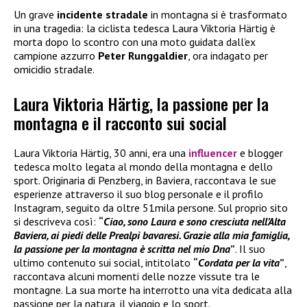
Un grave
incidente stradale
in montagna si è trasformato
in una tragedia: la ciclista tedesca Laura Viktoria Härtig è
morta dopo lo scontro con una moto guidata dall’ex
campione azzurro
Peter Runggaldier
, ora indagato per
omicidio stradale.
Laura Viktoria Härtig, la passione per la
montagna e il racconto sui social
Laura Viktoria Härtig, 30 anni, era una
influencer
e blogger
tedesca molto legata al mondo della montagna e dello
sport. Originaria di Penzberg, in Baviera, raccontava le sue
esperienze attraverso il suo blog personale e il profilo
Instagram, seguito da oltre 51mila persone. Sul proprio sito
si descriveva così:
“
Ciao, sono Laura e sono cresciuta nell’Alta
Baviera, ai piedi delle Prealpi bavaresi. Grazie alla mia famiglia,
la passione per la montagna è scritta nel mio Dna
”
. Il suo
ultimo contenuto sui social, intitolato
“
Cordata per la vita
”
,
raccontava alcuni momenti delle nozze vissute tra le
montagne. La sua morte ha interrotto una vita dedicata alla
passione per la natura, il viaggio e lo sport.