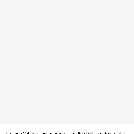
La linea Valvola teen è prodotta e distribuita su licenza dal