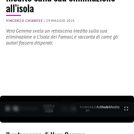
all’isola
VINCENZO CHIANESE
|
29 MAGGIO 2021
Vera Gemma svela un retroscena inedito sulla sua
eliminazione a L’Isola dei Famosi, e racconta di come gli
autori fossero disperati.
0:27 /
Ad
hub
Media
POWERED
1
/
2
3:35
BY