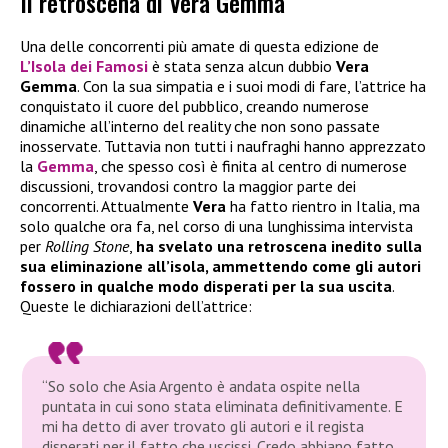
Il retroscena di Vera Gemma
Una delle concorrenti più amate di questa edizione de
L’Isola dei Famosi
è stata senza alcun dubbio
Vera
Gemma
. Con la sua simpatia e i suoi modi di fare, l’attrice ha
conquistato il cuore del pubblico, creando numerose
dinamiche all’interno del reality che non sono passate
inosservate. Tuttavia non tutti i naufraghi hanno apprezzato
la
Gemma
, che spesso così è finita al centro di numerose
discussioni, trovandosi contro la maggior parte dei
concorrenti. Attualmente
Vera
ha fatto rientro in Italia, ma
solo qualche ora fa, nel corso di una lunghissima intervista
per
Rolling Stone
,
ha svelato una retroscena inedito sulla
sua eliminazione all’isola, ammettendo come gli autori
fossero in qualche modo disperati per la sua uscita
.
Queste le dichiarazioni dell’attrice:
“So solo che Asia Argento è andata ospite nella
puntata in cui sono stata eliminata definitivamente. E
mi ha detto di aver trovato gli autori e il regista
disperati per il fatto che uscissi. Credo abbiano fatto