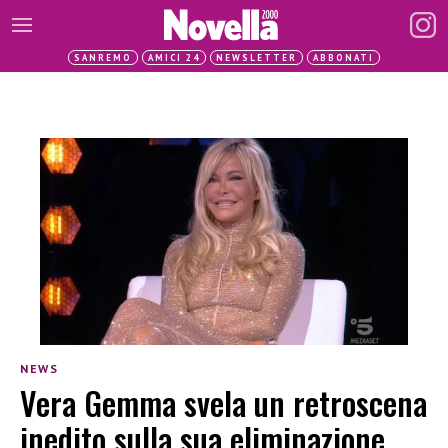
SANREMO
AMICI 24
NEWSLETTER
ABBONATI
NEWS
Vera Gemma svela un retroscena
inedito sulla sua eliminazione