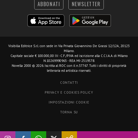
ABBONATI
NEWSLETTER
Visibilia Editrice S.r.l.
con sede in Via Privata Giovannino De Grassi 12/12A, 20123
Milano.
Capitale sociale € 100.000,00 I.V. - C.F./P.IVA ed iscrizione alla C.C.I.A.A. di Milano
N.10269990965 - REA MI-2519578.
Novella 2000 © 2026. Iscritta al ROC con il n.37767. Tutti i diritti di proprietà
letteraria ed artistica riservati.
CONTATTI
PRIVACY E COOKIES POLICY
IMPOSTAZIONI COOKIE
TORNA SU