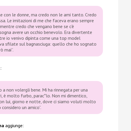
ale con le donne, ma credo non le ami tanto. Credo
sa. Le imitazioni di me che faceva erano sempre
, mentre credo che vengano bene se c’è
bisogna avere un occhio benevolo. Era divertente
tre io venivo dipinta come una top model
va sfilate sul bagnasciuga: quello che ho sognato
rò mai”.
:
o a non volergli bene. Mi ha rinnegata per una
ri, è molto furbo, parac*lo. Non mi dimentico,
on lui, giorno e notte, dove ci siamo voluti molto
o considero un amico”.
ma
aggiunge: