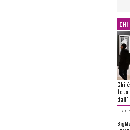
CHI
Chi 
foto
dall
LUCREZ
BigMa
Lazze