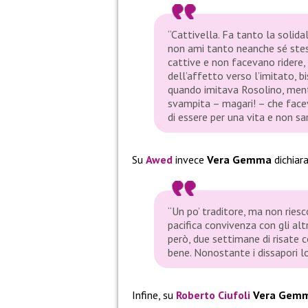
“Cattivella. Fa tanto la solid
non ami tanto neanche sé stes
cattive e non facevano ridere
dell’affetto verso l’imitato, 
quando imitava Rosolino, men
svampita – magari! – che face
di essere per una vita e non sa
Su
Awed
invece
Vera Gemma
dichiara
“Un po’ traditore, ma non riesc
pacifica convivenza con gli alt
però, due settimane di risate c
bene. Nonostante i dissapori l
Infine, su
Roberto Ciufoli
Vera Gem