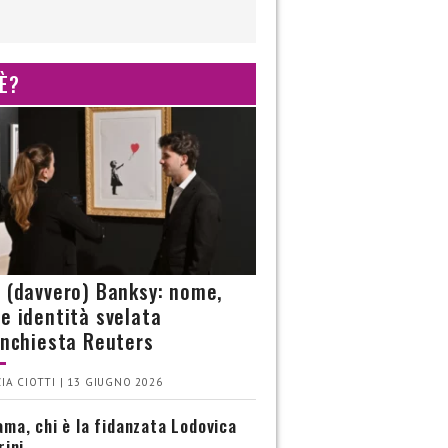
 È?
è (davvero) Banksy: nome,
 e identità svelata
’inchiesta Reuters
IA CIOTTI | 13 GIUGNO 2026
ma, chi è la fidanzata Lodovica
rini