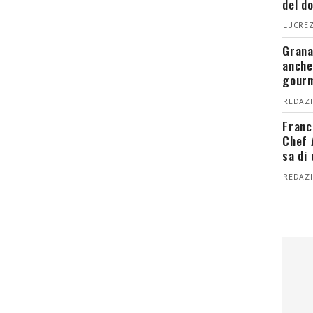
del d
LUCREZ
Grana
anche
gour
REDAZI
Franc
Chef 
sa di
REDAZI