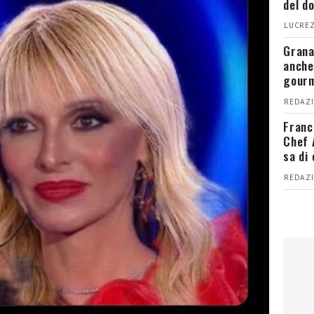
del d
LUCREZ
Grana
anche
gour
REDAZI
Franc
Chef 
sa di
REDAZI