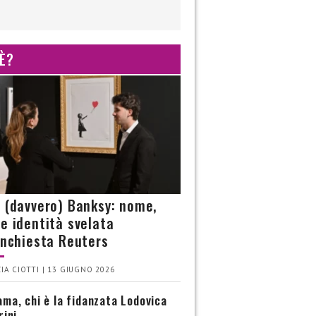
 È?
è (davvero) Banksy: nome,
 e identità svelata
’inchiesta Reuters
IA CIOTTI | 13 GIUGNO 2026
ma, chi è la fidanzata Lodovica
rini