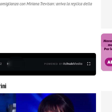
somiglianza con Miriana Trevisan: arriva la replica della
Ad
hub
Media
/
2
POWERED BY
ini