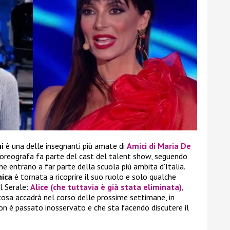
i
è una delle insegnanti più amate di
Amici di Maria De
a coreografa fa parte del cast del talent show, seguendo
he entrano a far parte della scuola più ambita d’Italia.
nica
è tornata a ricoprire il suo ruolo e solo qualche
al Serale:
Alice
(che tuttavia è già stata eliminata)
,
e cosa accadrà nel corso delle prossime settimane, in
n è passato inosservato e che sta facendo discutere il