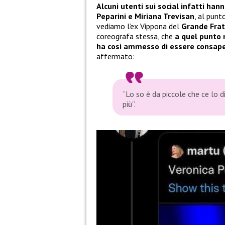
Alcuni utenti sui social infatti han
Peparini e Miriana Trevisan
, al punt
vediamo l’ex Vippona del
Grande Frat
coreografa stessa, che
a quel punto 
ha così ammesso di essere consapev
affermato:
“Lo so è da piccole che ce lo
più”.