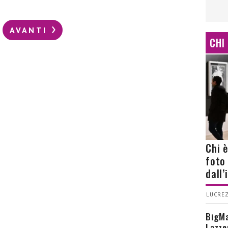
AVANTI
CHI
Chi 
foto
dall
LUCREZ
BigMa
Lazze