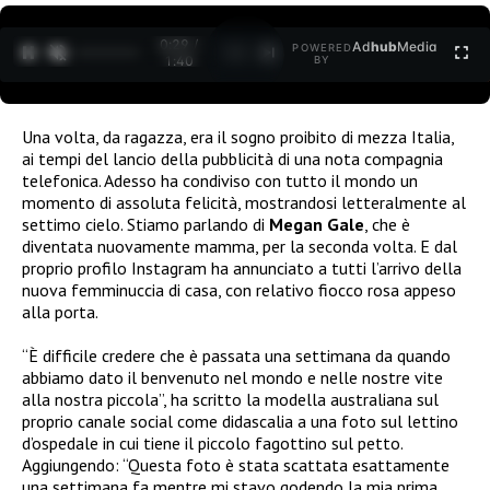
0:30 /
Ad
hub
Media
POWERED
1
/
2
1:40
BY
Una volta, da ragazza, era il sogno proibito di mezza Italia,
ai tempi del lancio della pubblicità di una nota compagnia
telefonica. Adesso ha condiviso con tutto il mondo un
momento di assoluta felicità, mostrandosi letteralmente al
settimo cielo. Stiamo parlando di
Megan Gale
, che è
diventata nuovamente mamma, per la seconda volta. E dal
proprio profilo Instagram ha annunciato a tutti l’arrivo della
nuova femminuccia di casa, con relativo fiocco rosa appeso
alla porta.
“È difficile credere che è passata una settimana da quando
abbiamo dato il benvenuto nel mondo e nelle nostre vite
alla nostra piccola”, ha scritto la modella australiana sul
proprio canale social come didascalia a una foto sul lettino
d’ospedale in cui tiene il piccolo fagottino sul petto.
Aggiungendo: “Questa foto è stata scattata esattamente
una settimana fa mentre mi stavo godendo la mia prima