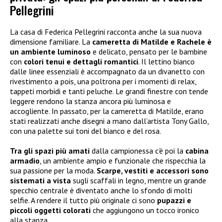
Pellegrini
La casa di Federica Pellegrini racconta anche la sua nuova
dimensione familiare. La
cameretta di Matilde e Rachele è
un ambiente luminoso
e delicato, pensato per le bambine
con
colori tenui e dettagli romantici
. Il lettino bianco
dalle linee essenziali è accompagnato da un divanetto con
rivestimento a pois, una poltrona per i momenti di relax,
tappeti morbidi e tanti peluche. Le grandi finestre con tende
leggere rendono la stanza ancora più luminosa e
accogliente. In passato, per la cameretta di Matilde, erano
stati realizzati anche disegni a mano dall’artista Tony Gallo,
con una palette sui toni del bianco e del rosa.
Tra gli spazi più amati
dalla campionessa c’è poi la
cabina
armadio
, un ambiente ampio e funzionale che rispecchia la
sua passione per la moda.
Scarpe, vestiti e accessori sono
sistemati a vista
sugli scaffali in legno, mentre un grande
specchio centrale è diventato anche lo sfondo di molti
selfie. A rendere il tutto più originale ci sono
pupazzi e
piccoli oggetti colorati
che aggiungono un tocco ironico
alla stanza.