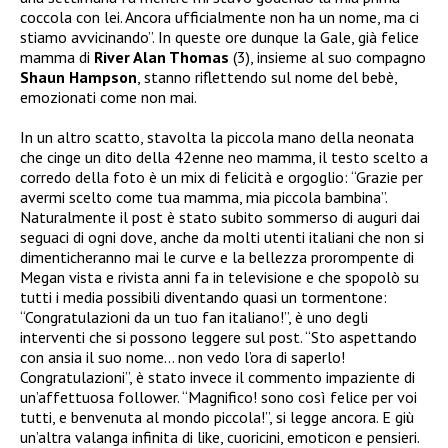
coccola con lei. Ancora ufficialmente non ha un nome, ma ci
stiamo avvicinando”. In queste ore dunque la Gale, già felice
mamma di
River Alan Thomas
(3), insieme al suo compagno
Shaun Hampson
, stanno riflettendo sul nome del bebè,
emozionati come non mai.
In un altro scatto, stavolta la piccola mano della neonata
che cinge un dito della 42enne neo mamma, il testo scelto a
corredo della foto è un mix di felicità e orgoglio: “Grazie per
avermi scelto come tua mamma, mia piccola bambina”.
Naturalmente il post è stato subito sommerso di auguri dai
seguaci di ogni dove, anche da molti utenti italiani che non si
dimenticheranno mai le curve e la bellezza prorompente di
Megan vista e rivista anni fa in televisione e che spopolò su
tutti i media possibili diventando quasi un tormentone:
“Congratulazioni da un tuo fan italiano!”, è uno degli
interventi che si possono leggere sul post. “Sto aspettando
con ansia il suo nome… non vedo l’ora di saperlo!
Congratulazioni”, è stato invece il commento impaziente di
un’affettuosa follower. “Magnifico! sono così felice per voi
tutti, e benvenuta al mondo piccola!”, si legge ancora. E giù
un’altra valanga infinita di like, cuoricini, emoticon e pensieri.