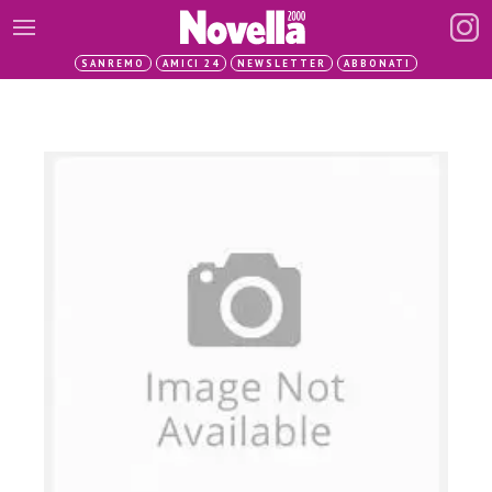
SANREMO
AMICI 24
NEWSLETTER
ABBONATI