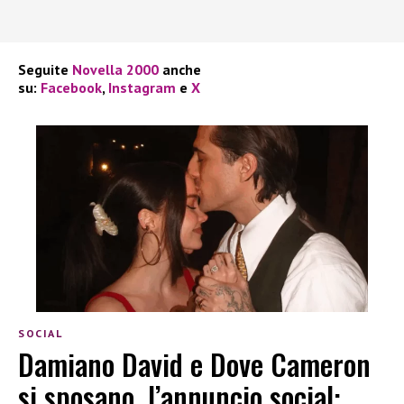
Seguite
Novella 2000
anche
su:
Facebook
,
Instagram
e
X
SOCIAL
Damiano David e Dove Cameron
si sposano, l’annuncio social: