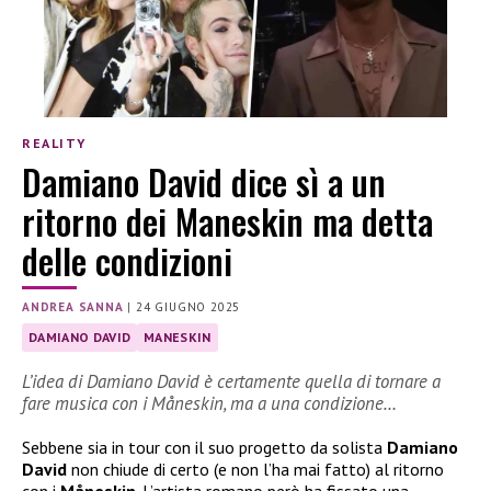
REALITY
Damiano David dice sì a un
ritorno dei Maneskin ma detta
delle condizioni
ANDREA SANNA
|
24 GIUGNO 2025
DAMIANO DAVID
MANESKIN
L’idea di Damiano David è certamente quella di tornare a
fare musica con i Måneskin, ma a una condizione…
Sebbene sia in tour con il suo progetto da solista
Damiano
David
non chiude di certo (e non l’ha mai fatto) al ritorno
con i
Måneskin
. L’artista romano però ha fissato una