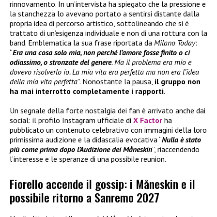
rinnovamento. In un’intervista ha spiegato che la pressione e
la stanchezza lo avevano portato a sentirsi distante dalla
propria idea di percorso artistico, sottolineando che si è
trattato di un’esigenza individuale e non di una rottura con la
band. Emblematica la sua frase riportata da
Milano Today
:
“
Era una cosa solo mia, non perché l’amore fosse finito o ci
odiassimo, o stronzate del genere
. Ma il problema era mio e
dovevo risolverlo io. La mia vita era perfetta ma non era l’idea
della mia vita perfetta
”. Nonostante la pausa,
il gruppo
non
ha
mai interrotto completamente i rapporti
.
Un segnale della forte nostalgia dei fan è arrivato anche dai
social: il profilo Instagram ufficiale di
X Factor
ha
pubblicato un contenuto celebrativo con immagini della loro
primissima audizione e la didascalia evocativa “
Nulla è stato
più come prima dopo l’Audizione dei Måneskin
”, riaccendendo
l’interesse e le speranze di una possibile reunion.
Fiorello accende il gossip: i Måneskin e il
possibile ritorno a Sanremo 2027