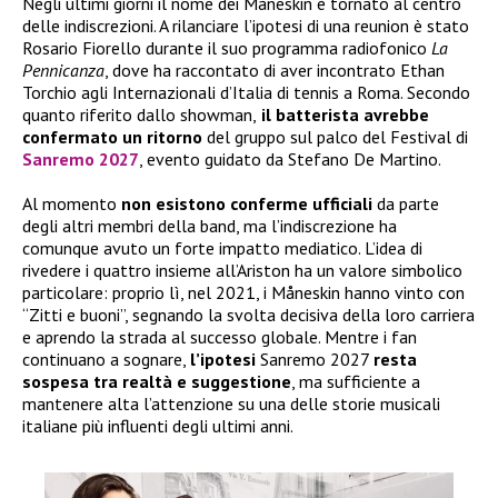
Negli ultimi giorni il nome dei Måneskin è tornato al centro
delle indiscrezioni. A rilanciare l’ipotesi di una reunion è stato
Rosario Fiorello durante il suo programma radiofonico
La
Pennicanza
, dove ha raccontato di aver incontrato Ethan
Torchio agli Internazionali d’Italia di tennis a Roma. Secondo
quanto riferito dallo showman,
il batterista avrebbe
confermato
un ritorno
del gruppo sul palco del Festival di
Sanremo 2027
, evento guidato da Stefano De Martino.
Al momento
non esistono conferme ufficiali
da parte
degli altri membri della band, ma l’indiscrezione ha
comunque avuto un forte impatto mediatico. L’idea di
rivedere i quattro insieme all’Ariston ha un valore simbolico
particolare: proprio lì, nel 2021, i Måneskin hanno vinto con
“Zitti e buoni”, segnando la svolta decisiva della loro carriera
e aprendo la strada al successo globale. Mentre i fan
continuano a sognare,
l’ipotesi
Sanremo 2027
resta
sospesa tra realtà e suggestione
, ma sufficiente a
mantenere alta l’attenzione su una delle storie musicali
italiane più influenti degli ultimi anni.