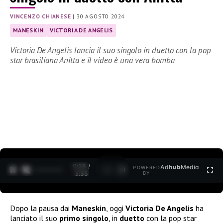
VINCENZO CHIANESE
|
30 AGOSTO 2024
MANESKIN
VICTORIA DE ANGELIS
Victoria De Angelis lancia il suo singolo in duetto con la pop
star brasiliana Anitta e il video è una vera bomba
0:29 /
Ad
hub
Media
POWERED
1
/
2
3:35
BY
Dopo la pausa dai
Maneskin
, oggi
Victoria De Angelis
ha
lanciato il suo
primo singolo
, in
duetto
con la pop star